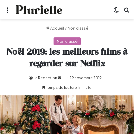
Menu
Switch
R
Accueil
/
Non classé
Non classé
Noël 2019: les meilleurs films à
regarder sur Netflix
La Redaction
Envoyer
29 novembre 2019
un
Temps de lecture 1 minute
courriel