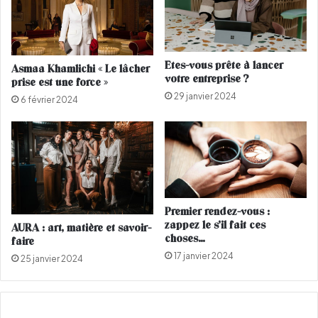
p
n
a
o
s
n
m
s
Etes-vous prête à lancer
Asmaa Khamlichi « Le lâcher
a
e
votre entreprise ?
prise est une force »
n
t
29 janvier 2024
q
r
6 février 2024
u
a
e
i
r
s
!
i
n
s
s
Premier rendez-vous :
e
zappez le s’il fait ces
AURA : art, matière et savoir-
c
choses…
faire
s
17 janvier 2024
25 janvier 2024
c
a
r
a