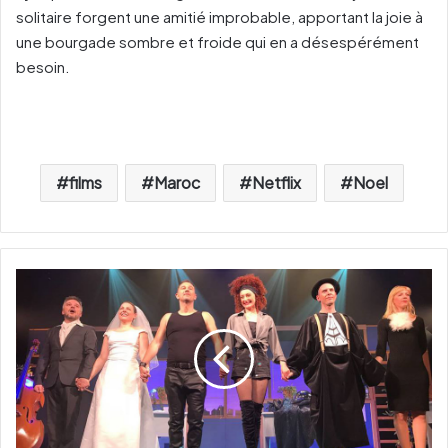
solitaire forgent une amitié improbable, apportant la joie à
une bourgade sombre et froide qui en a désespérément
besoin.
films
Maroc
Netflix
Noel
"
C
h
a
n
c
e
"
,