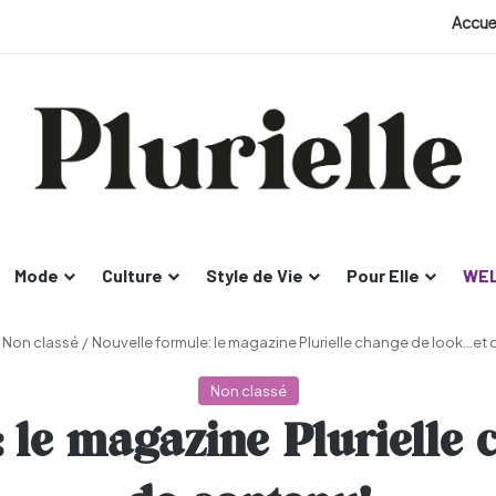
Accue
Mode
Culture
Style de Vie
Pour Elle
WEL
Non classé
/
Nouvelle formule: le magazine Plurielle change de look…et
Non classé
 le magazine Plurielle