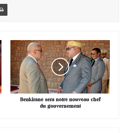
Imprimer
B
e
n
k
i
r
a
n
e
Benkirane sera notre nouveau chef
s
du gouvernement
e
r
a
n
o