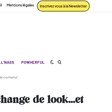
il
Mentions légales
Inscrivez vous à la Newsletter
Switch skin
Rechercher
L’NASS
POWHERFUL
 de contenu!
 change de look…et