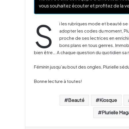
vous souhaitez écouter et profitez de la ve
S
i les rubriques mode et beauté se
adopter les codes du moment, Plu
proche de ses lectrices en enrichi
bons plans en tous genres. Immobi
bien être… A chaque question du quotidien sa
Féminin jusqu’au bout des ongles, Plurielle sé
Bonne lecture à toutes!
Beauté
Kiosque
Plurielle Mag