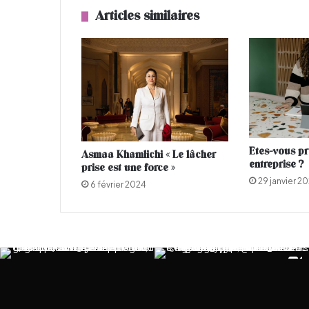
é
Articles similaires
e
n
a
t
i
o
n
a
l
Etes-vous pr
Asmaa Khamlichi « Le lâcher
e
entreprise ?
prise est une force »
d
29 janvier 2
e
6 février 2024
s
f
e
m
m
e
s
m