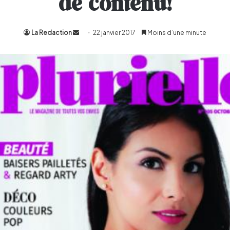
de contenu!
La Redaction
Envoyer
22 janvier 2017
Moins d’une minute
un
courriel