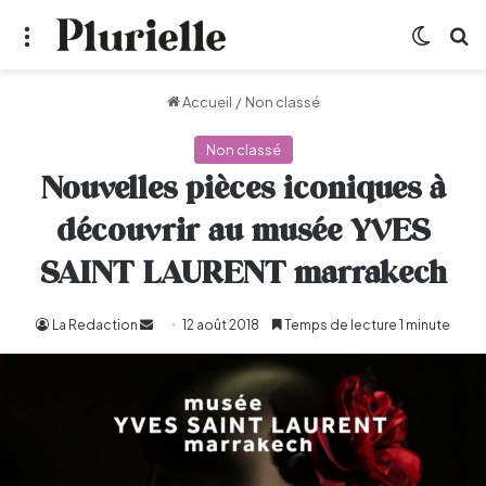
Menu
Switch
R
Accueil
/
Non classé
Non classé
Nouvelles pièces iconiques à
découvrir au musée YVES
SAINT LAURENT marrakech
La Redaction
Envoyer
12 août 2018
Temps de lecture 1 minute
un
courriel