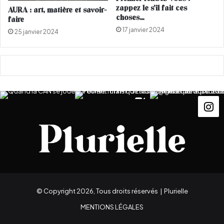
i
n
zappez le s’il fait ces
AURA : art, matière et savoir-
e
c
choses…
faire
n
e
17 janvier 2024
25 janvier 2024
m
s
o
e
n
n
t
a
a
o
n
û
t
t
s
u
r
s
c
è
n
e
© Copyright 2026, Tous droits réservés |
Plurielle
MENTIONS LÉGALES