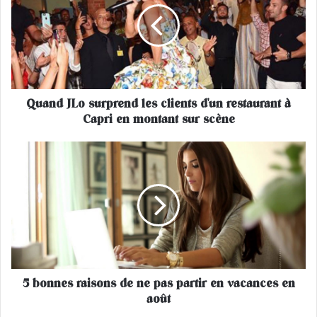
n
d
J
L
o
s
Quand JLo surprend les clients d'un restaurant à
u
Capri en montant sur scène
r
p
r
5
e
b
n
o
d
n
l
n
e
e
s
s
c
r
l
a
i
5 bonnes raisons de ne pas partir en vacances en
i
e
août
s
n
o