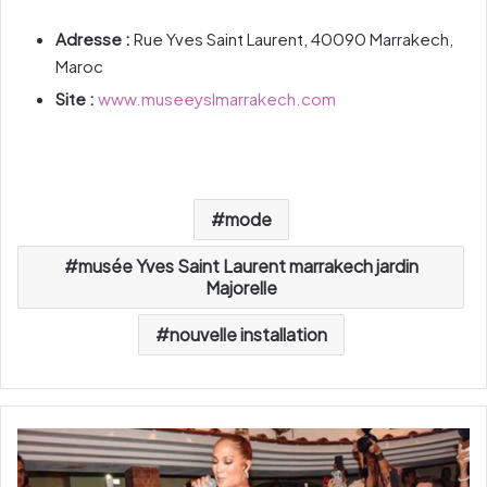
Adresse :
Rue Yves Saint Laurent, 40090 Marrakech,
Maroc
Site :
www.museeyslmarrakech.com
mode
musée Yves Saint Laurent marrakech jardin
Majorelle
nouvelle installation
Q
u
a