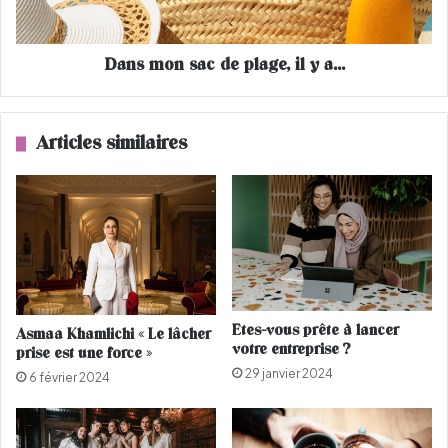
n
C
s
h
a
Dans mon sac de plage, il y a...
e
c
f
d
c
e
h
p
Articles similaires
a
l
o
a
u
g
e
e
n
,
i
l
y
a
Etes-vous prête à lancer
Asmaa Khamlichi « Le lâcher
.
votre entreprise ?
prise est une force »
.
29 janvier 2024
.
6 février 2024