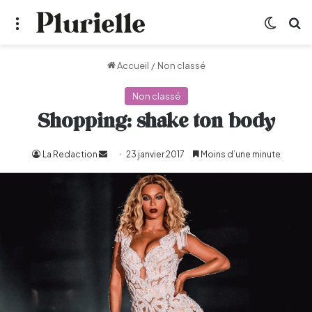
Menu
Switch
R
Accueil
/
Non classé
Non classé
Shopping: shake ton body
La Redaction
Envoyer
23 janvier 2017
Moins d’une minute
un
courriel