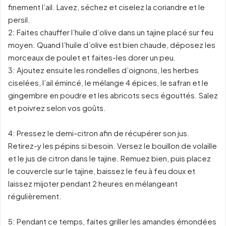
finement l’ail. Lavez, séchez et ciselez la coriandre et le
persil.
2:
Faites chauffer l’huile d’olive dans un tajine placé sur feu
moyen. Quand l’huile d’olive est bien chaude, déposez les
morceaux de poulet et faites-les dorer un peu.
3: Ajoutez ensuite les rondelles d’oignons, les herbes
ciselées, l’ail émincé, le mélange 4 épices, le safran et le
gingembre en poudre et les abricots secs égouttés. Salez
et poivrez selon vos goûts.
4:
Pressez le demi-citron afin de récupérer son jus.
Retirez-y les pépins si besoin. Versez le bouillon de volaille
et le jus de citron dans le tajine. Remuez bien, puis placez
le couvercle sur le tajine, baissez le feu à feu doux et
laissez mijoter pendant 2 heures en mélangeant
régulièrement.
5:
Pendant ce temps, faites griller les amandes émondées