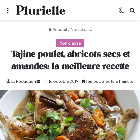
Menu
Switch
R
Accueil
/
Non classé
Non classé
Tajine poulet, abricots secs et
amandes: la meilleure recette
La Redaction
Envoyer
16 octobre 2019
Temps de lecture 1 minute
un
courriel