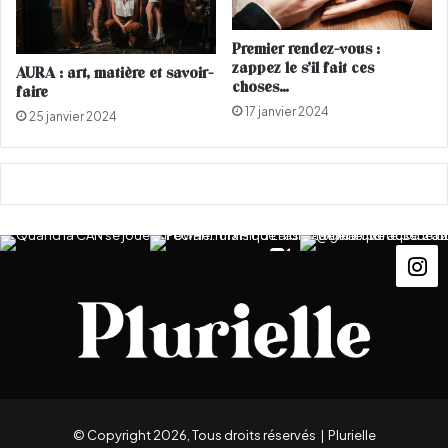
q
u
Premier rendez-vous :
i
zappez le s’il fait ces
AURA : art, matière et savoir-
f
choses…
faire
o
17 janvier 2024
25 janvier 2024
n
t
d
a
n
s
e
r
c
o
m
m
e
j
a
© Copyright 2026, Tous droits réservés |
Plurielle
m