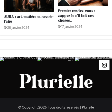
d
à
e
M
Premier rendez-vous :
r
a
zappez le s’il fait ces
AURA : art, matière et savoir-
n
r
choses…
faire
i
r
17 janvier 2024
25 janvier 2024
e
a
r
k
c
e
l
c
i
h
p
d
e
M
a
n
a
l
B
e
© Copyright 2026, Tous droits réservés |
Plurielle
n