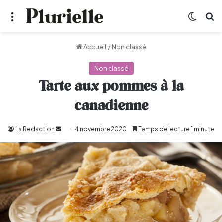
Menu
Switch
R
Accueil
/
Non classé
Non classé
Tarte aux pommes à la
canadienne
La Redaction
Envoyer
4 novembre 2020
Temps de lecture 1 minute
un
courriel