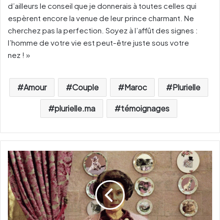
d’ailleurs le conseil que je donnerais à toutes celles qui
espèrent encore la venue de leur prince charmant. Ne
cherchez pas la perfection. Soyez à l’affût des signes :
l’homme de votre vie est peut-être juste sous votre
nez ! »
Amour
Couple
Maroc
Plurielle
plurielle.ma
témoignages
A
s
t
u
c
e
s