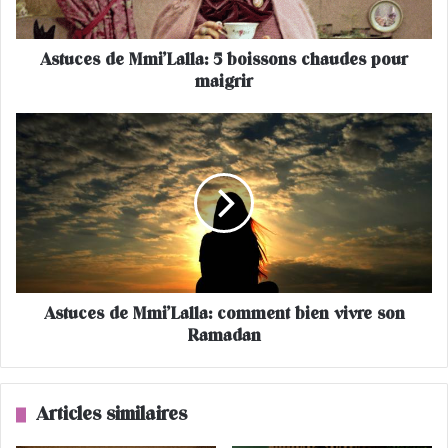
d
e
Astuces de Mmi’Lalla: 5 boissons chaudes pour
M
maigrir
m
i
’
A
L
s
a
t
l
u
l
c
a
e
:
s
5
d
b
e
o
Astuces de Mmi’Lalla: comment bien vivre son
M
i
Ramadan
m
s
i
s
’
o
L
Articles similaires
n
a
s
l