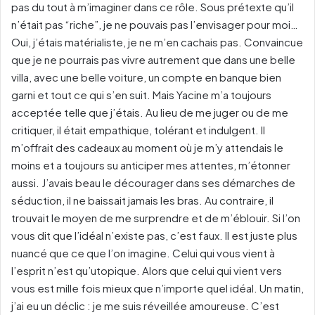
pas du tout à m’imaginer dans ce rôle. Sous prétexte qu’il
n’était pas “riche”, je ne pouvais pas l’envisager pour moi…
Oui, j’étais matérialiste, je ne m’en cachais pas. Convaincue
que je ne pourrais pas vivre autrement que dans une belle
villa, avec une belle voiture, un compte en banque bien
garni et tout ce qui s’en suit. Mais Yacine m’a toujours
acceptée telle que j’étais. Au lieu de me juger ou de me
critiquer, il était empathique, tolérant et indulgent. Il
m’offrait des cadeaux au moment où je m’y attendais le
moins et a toujours su anticiper mes attentes, m’étonner
aussi. J’avais beau le décourager dans ses démarches de
séduction, il ne baissait jamais les bras. Au contraire, il
trouvait le moyen de me surprendre et de m’éblouir. Si l’on
vous dit que l’idéal n’existe pas, c’est faux. Il est juste plus
nuancé que ce que l’on imagine. Celui qui vous vient à
l’esprit n’est qu’utopique. Alors que celui qui vient vers
vous est mille fois mieux que n’importe quel idéal. Un matin,
j’ai eu un déclic : je me suis réveillée amoureuse. C’est