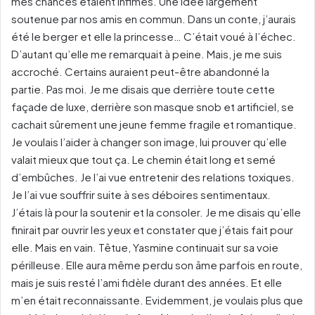
mes chances étaient infimes. Une idée largement
soutenue par nos amis en commun. Dans un conte, j’aurais
été le berger et elle la princesse… C’était voué à l’échec.
D’autant qu’elle me remarquait à peine. Mais, je me suis
accroché. Certains auraient peut-être abandonné la
partie. Pas moi. Je me disais que derrière toute cette
façade de luxe, derrière son masque snob et artificiel, se
cachait sûrement une jeune femme fragile et romantique.
Je voulais l’aider à changer son image, lui prouver qu’elle
valait mieux que tout ça. Le chemin était long et semé
d’embûches. Je l’ai vue entretenir des relations toxiques.
Je l’ai vue souffrir suite à ses déboires sentimentaux.
J’étais là pour la soutenir et la consoler. Je me disais qu’elle
finirait par ouvrir les yeux et constater que j’étais fait pour
elle. Mais en vain. Têtue, Yasmine continuait sur sa voie
périlleuse. Elle aura même perdu son âme parfois en route,
mais je suis resté l’ami fidèle durant des années. Et elle
m’en était reconnaissante. Evidemment, je voulais plus que