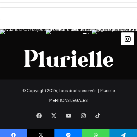
n
R
a
m
a
d
a
n
© Copyright 2026, Tous droits réservés |
Plurielle
MENTIONS LÉGALES
Facebook
X
YouTube
Instagram
TikTok