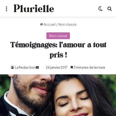
Menu
Switch
R
Accueil
/
Non classé
Non classé
Témoignages: l’amour a tout
pris !
La Redaction
Envoyer
26 janvier 2017
3 minutes de lecture
un
courriel