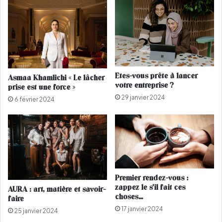
c
l
h
a
a
:
u
c
d
o
e
m
s
m
Etes-vous prête à lancer
Asmaa Khamlichi « Le lâcher
p
e
votre entreprise ?
prise est une force »
o
n
29 janvier 2024
u
t
6 février 2024
r
b
m
i
a
e
i
n
g
v
r
i
i
v
Premier rendez-vous :
r
r
zappez le s’il fait ces
AURA : art, matière et savoir-
e
choses…
faire
s
17 janvier 2024
25 janvier 2024
o