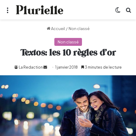
Menu
Switch
R
Accueil
/
Non classé
Non classé
Textos: les 10 règles d’or
La Redaction
Envoyer
1 janvier 2018
3 minutes de lecture
un
courriel