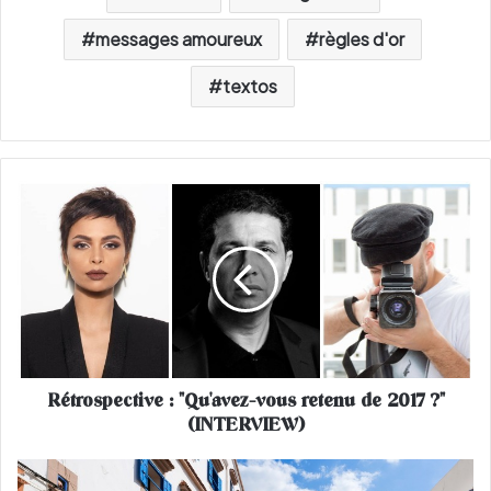
messages amoureux
règles d'or
textos
R
é
t
r
o
s
p
e
c
Rétrospective : "Qu'avez-vous retenu de 2017 ?"
t
(INTERVIEW)
i
v
e
F
: