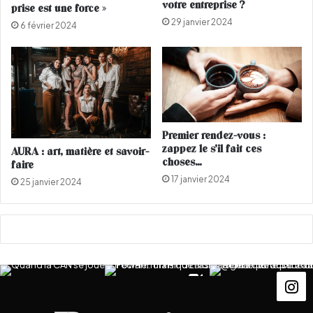
votre entreprise ?
prise est une force »
2
u
29 janvier 2024
0
i
6 février 2024
1
r
7
a
?
a
"
ff
(
i
I
c
N
h
Premier rendez-vous :
T
e
zappez le s’il fait ces
AURA : art, matière et savoir-
E
c
choses…
faire
R
o
17 janvier 2024
25 janvier 2024
V
m
I
p
E
l
W
e
)
t