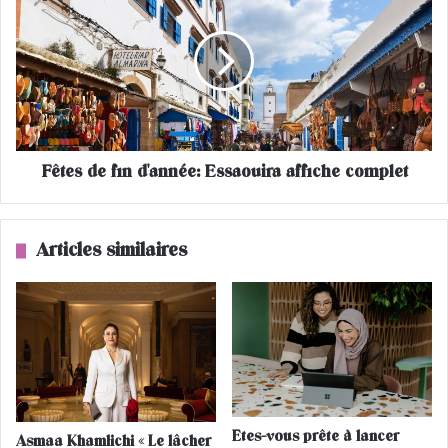
ê
"
t
Q
e
u
s
'
d
a
e
v
f
e
i
z
Fêtes de fin d'année: Essaouira affiche complet
n
-
d
v
'
o
a
Articles similaires
u
n
s
n
r
é
e
e
t
:
e
E
n
s
u
s
d
a
Etes-vous prête à lancer
Asmaa Khamlichi « Le lâcher
e
o