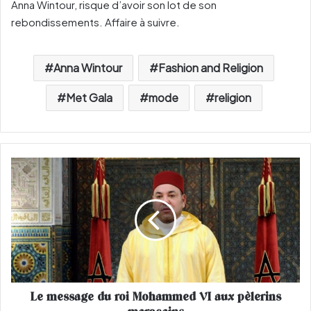
Anna Wintour, risque d’avoir son lot de son
rebondissements. Affaire à suivre.
Anna Wintour
Fashion and Religion
Met Gala
mode
religion
L
e
m
e
s
s
a
g
e
Le message du roi Mohammed VI aux pèlerins
d
u