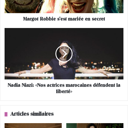
R
o
b
Margot Robbie s’est mariée en secret
b
i
e
N
s
a
’
d
e
i
s
a
t
N
m
i
a
a
r
z
Nadia Niazi: «Nos actrices marocaines défendent la
i
i
é
liberté»
:
e
«
e
N
n
o
Articles similaires
s
s
e
a
c
c