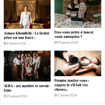
r
t
e
r
t
i
c
e
s
Etes-vous prête à lancer
Asmaa Khamlichi « Le lâcher
m
votre entreprise ?
prise est une force »
a
29 janvier 2024
r
6 février 2024
o
c
a
i
n
e
s
Premier rendez-vous :
d
zappez le s’il fait ces
AURA : art, matière et savoir-
é
choses…
faire
f
17 janvier 2024
25 janvier 2024
e
n