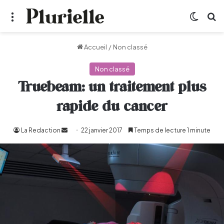
Menu
Switch
R
Accueil
/
Non classé
Non classé
Truebeam: un traitement plus
rapide du cancer
La Redaction
Envoyer
22 janvier 2017
Temps de lecture 1 minute
un
courriel