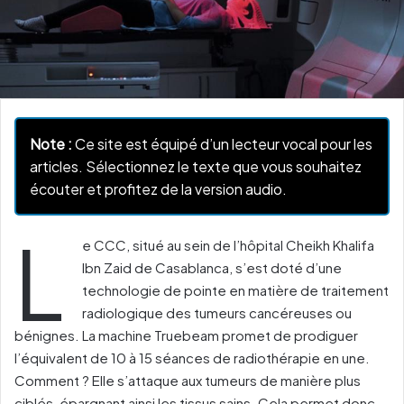
Note :
Ce site est équipé d’un lecteur vocal pour les
articles. Sélectionnez le texte que vous souhaitez
écouter et profitez de la version audio.
L
e CCC, situé au sein de l’hôpital Cheikh Khalifa
Ibn Zaid de Casablanca, s’est doté d’une
technologie de pointe en matière de traitement
radiologique des tumeurs cancéreuses ou
bénignes. La machine Truebeam promet de prodiguer
l’équivalent de 10 à 15 séances de radiothérapie en une.
Comment ? Elle s’attaque aux tumeurs de manière plus
ciblés, épargnant ainsi les tissus sains. Cela permet donc