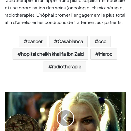
radiothérapie. Il fait appel à une pluridisciplinarité médicale
et une coordination des soins (oncologie, chimiothérapie,
radiothérapie). L’hôpital promet l’engagement le plus total
afin d’améliorer les conditions de traitement aux patients.
cancer
Casablanca
ccc
hopital cheikh khalifa Ibn Zaid
Maroc
radiotherapie
M
a
r
g
o
t