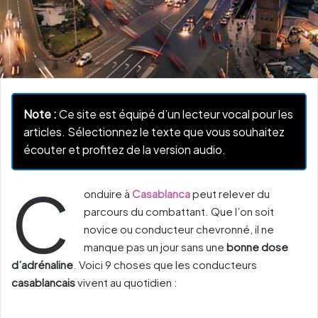
Note :
Ce site est équipé d’un lecteur vocal pour les
articles. Sélectionnez le texte que vous souhaitez
écouter et profitez de la version audio.
C
onduire à
Casablanca
peut relever du
parcours du combattant. Que l’on soit
novice ou conducteur chevronné, il ne
manque pas un jour sans une
bonne dose
d’adrénaline
. Voici 9 choses que les conducteurs
casablancais
vivent au quotidien :