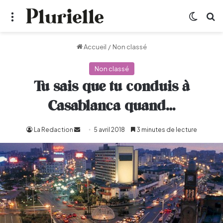
Menu
Switch
R
Accueil
/
Non classé
Non classé
Tu sais que tu conduis à
Casablanca quand…
La Redaction
Envoyer
5 avril 2018
3 minutes de lecture
un
courriel