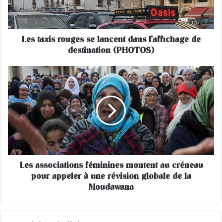
i
s
r
Les taxis rouges se lancent dans l’affichage de
o
destination (PHOTOS)
u
g
e
L
s
e
s
s
e
a
l
s
a
s
n
o
c
c
e
i
n
Les associations féminines montent au créneau
a
t
pour appeler à une révision globale de la
t
d
i
Moudawana
a
o
n
n
s
s