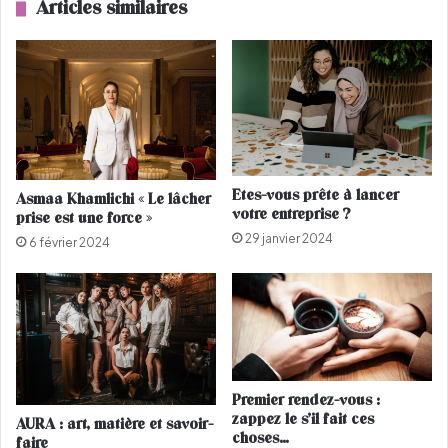
Articles similaires
l
f
’
é
a
m
ff
i
i
n
c
i
h
n
a
e
g
s
Etes-vous prête à lancer
e
Asmaa Khamlichi « Le lâcher
m
votre entreprise ?
prise est une force »
d
o
29 janvier 2024
e
n
6 février 2024
d
t
e
e
s
n
t
t
i
a
n
u
a
c
Premier rendez-vous :
t
r
zappez le s’il fait ces
AURA : art, matière et savoir-
i
é
choses…
faire