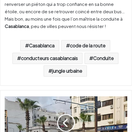
renverser un piéton qui a trop confiance en sa bonne
étoile, ou encore de se retrouver coincé entre deux bus…
Mais bon, au moins une fois que l’on maîtrise la conduite à
Casablanca
, peu de villes peuvent nous résister !
Casablanca
code de la route
conducteurs casablancais
Conduite
jungle urbaine
L
e
s
t
a
x