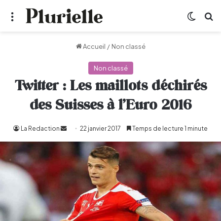
Menu
Switch
R
Accueil
/
Non classé
Non classé
Twitter : Les maillots déchirés
des Suisses à l’Euro 2016
La Redaction
Envoyer
22 janvier 2017
Temps de lecture 1 minute
un
courriel