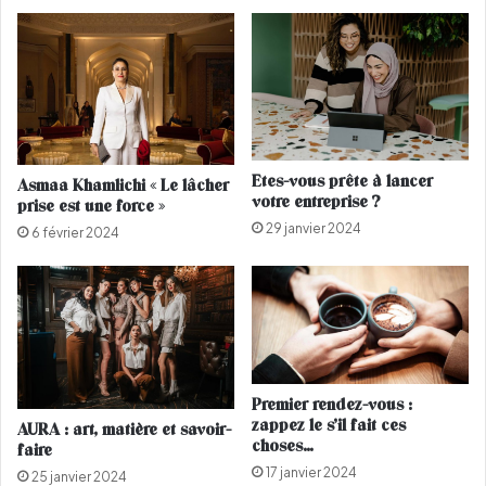
t
v
e
i
s
t
e
e
s
s
7
e
3
s
a
f
Etes-vous prête à lancer
Asmaa Khamlichi « Le lâcher
n
a
votre entreprise ?
prise est une force »
s
n
29 janvier 2024
à
s
6 février 2024
l
à
a
f
m
i
a
g
r
u
o
r
c
e
Premier rendez-vous :
a
r
zappez le s’il fait ces
AURA : art, matière et savoir-
i
d
choses…
faire
n
a
17 janvier 2024
25 janvier 2024
e
n