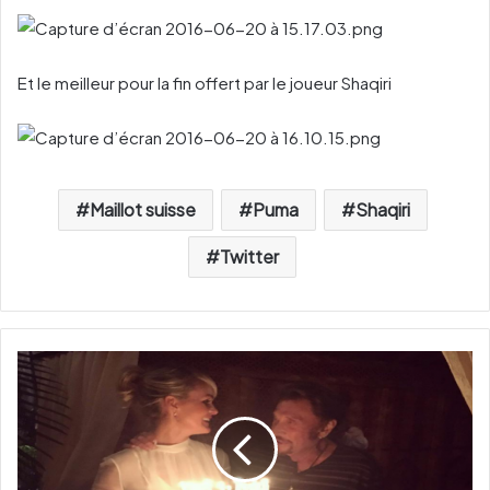
Et le meilleur pour la fin offert par le joueur Shaqiri
Maillot suisse
Puma
Shaqiri
Twitter
L
o
s
A
n
g