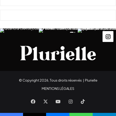
s
s
o
n
c
l
i
p
© Copyright 2026, Tous droits réservés |
Plurielle
MENTIONS LÉGALES
Facebook
X
YouTube
Instagram
TikTok