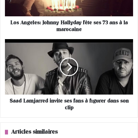
e
l
e
Los Angeles: Johnny Hallyday fête ses 73 ans à la
s
marocaine
:
J
o
S
h
a
n
a
n
d
y
L
H
a
a
m
l
j
l
a
y
Saad Lamjarred invite ses fans à figurer dans son
r
d
clip
r
a
e
y
d
f
i
Articles similaires
ê
n