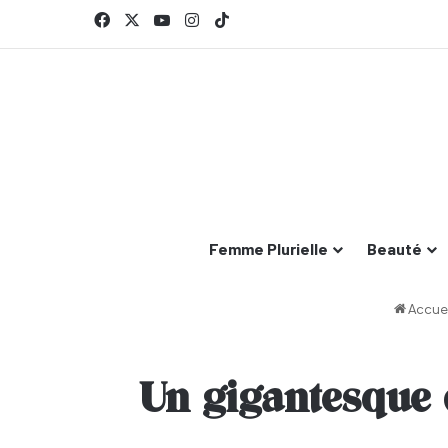
Facebook
X
YouTube
Instagram
TikTok
Femme Plurielle
Beauté
Accuei
Un gigantesque 