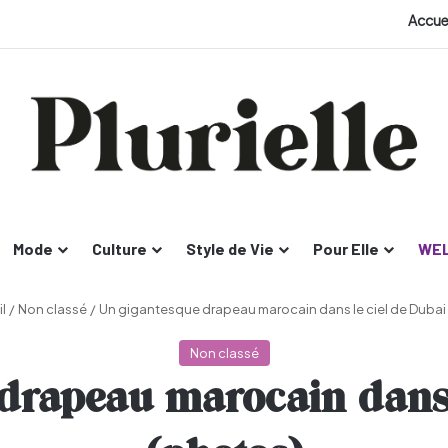
Accue
Mode
Culture
Style de Vie
Pour Elle
WEL
l
/
Non classé
/
Un gigantesque drapeau marocain dans le ciel de Dubai
Non classé
drapeau marocain dans 