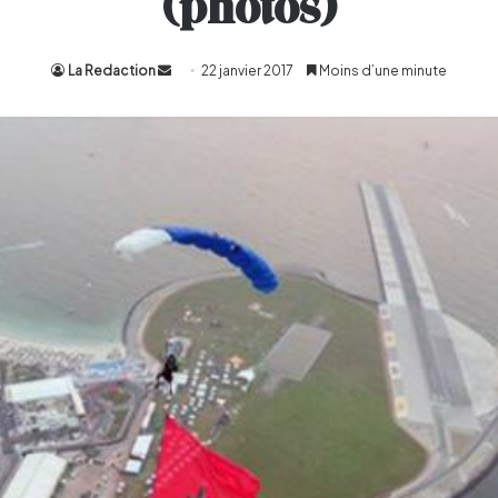
(photos)
La Redaction
Envoyer
22 janvier 2017
Moins d’une minute
un
courriel