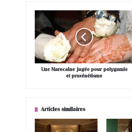
U
n
e
M
a
r
o
c
a
Une Marocaine jugée pour polygamie
i
et proxénétisme
n
e
j
u
g
é
Articles similaires
e
p
o
u