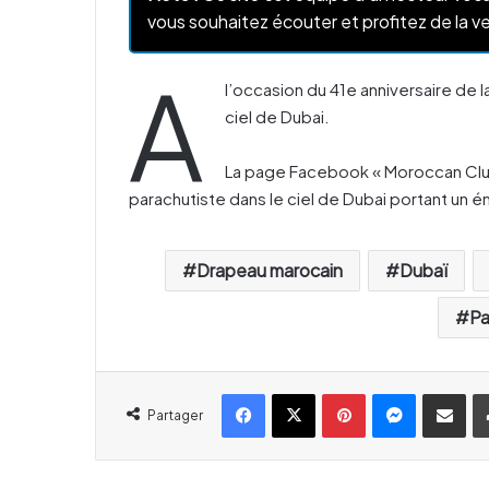
vous souhaitez écouter et profitez de la ve
A
l’occasion du 41e anniversaire de l
ciel de Dubai.
La page Facebook « Moroccan Club
parachutiste dans le ciel de Dubai portant un
Drapeau marocain
Dubaï
Pa
Facebook
X
Pinterest
Messenger
Partager par email
Partager