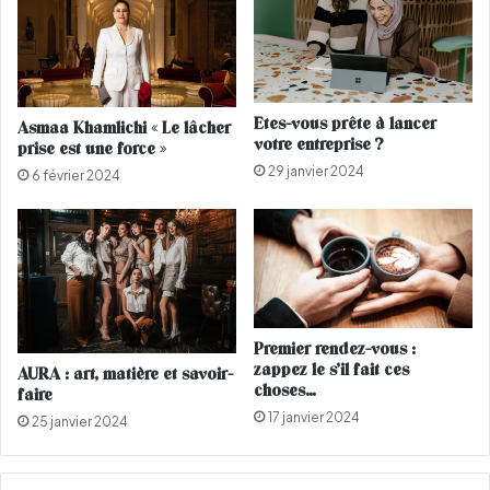
r
o
é
i
s
M
e
o
n
h
Etes-vous prête à lancer
Asmaa Khamlichi « Le lâcher
t
a
votre entreprise ?
prise est une force »
e
m
29 janvier 2024
r
m
6 février 2024
l
e
'
d
é
V
m
I
a
q
n
u
c
i
Premier rendez-vous :
i
f
zappez le s’il fait ces
AURA : art, matière et savoir-
p
a
choses…
faire
a
i
17 janvier 2024
25 janvier 2024
t
t
i
l
o
e