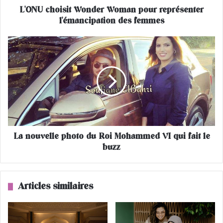
L'ONU choisit Wonder Woman pour représenter
s
l'émancipation des femmes
i
t
W
L
o
a
n
n
d
o
e
u
r
v
W
e
o
l
m
l
a
La nouvelle photo du Roi Mohammed VI qui fait le
e
n
buzz
p
p
h
o
o
u
t
Articles similaires
r
o
r
d
e
u
p
R