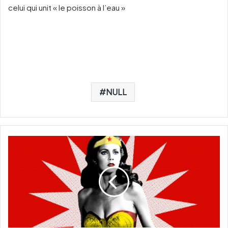
celui qui unit « le poisson à l’eau »
NULL
L
'
O
N
U
c
h
o
i