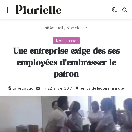
Menu
Switch
R
Accueil
/
Non classé
Non classé
Une entreprise exige des ses
employées d’embrasser le
patron
La Redaction
Envoyer
22 janvier 2017
Temps de lecture 1 minute
un
courriel