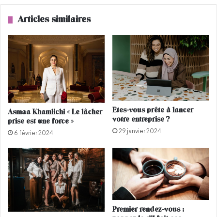
n
o
d
Articles similaires
r
d
g
e
e
b
e
o
t
n
s
n
'
e
a
s
t
r
Etes-vous prête à lancer
Asmaa Khamlichi « Le lâcher
t
é
votre entreprise ?
prise est une force »
i
s
29 janvier 2024
r
o
6 février 2024
e
l
l
u
e
t
s
i
m
o
o
n
q
s
Premier rendez-vous :
u
e