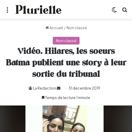
Menu
Switch
R
Accueil
/
Non classé
Non classé
Vidéo. Hilares, les soeurs
Batma publient une story à leur
sortie du tribunal
La Redaction
Envoyer
31 décembre 2019
un
Temps de lecture 1 minute
courriel