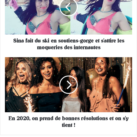
a
f
a
i
t
d
Sina fait du ski en soutiens-gorge et s'attire les
u
moqueries des internautes
s
k
i
E
e
n
n
2
s
0
o
2
u
0
t
,
i
o
e
n
n
En 2020, on prend de bonnes résolutions et on s'y
p
s
tient !
r
-
e
g