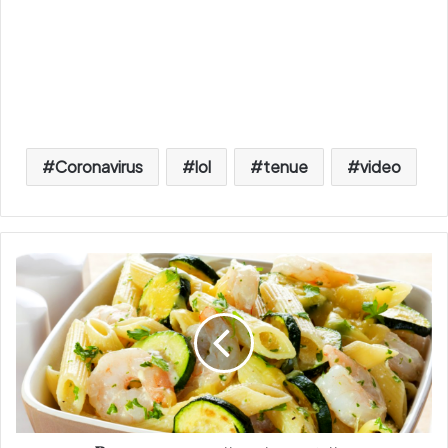
Coronavirus
lol
tenue
video
P
e
n
n
e
a
u
x
c