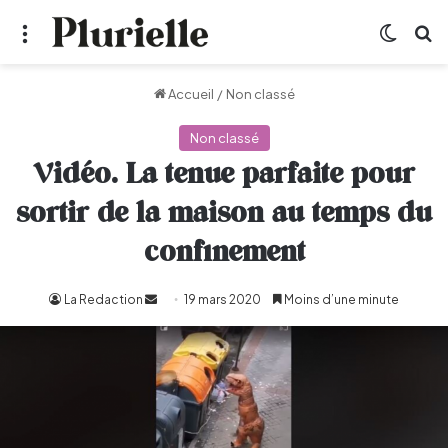
Menu
Switch
R
Accueil
/
Non classé
Non classé
Vidéo. La tenue parfaite pour
sortir de la maison au temps du
confinement
La Redaction
Envoyer
19 mars 2020
Moins d’une minute
un
courriel