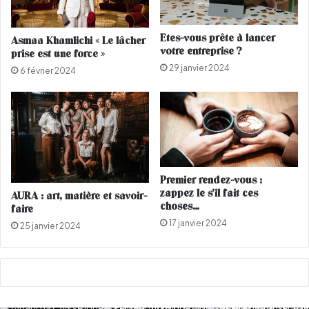
e
s
Etes-vous prête à lancer
Asmaa Khamlichi « Le lâcher
à
votre entreprise ?
prise est une force »
f
29 janvier 2024
a
6 février 2024
i
r
e
à
l
a
m
Premier rendez-vous :
a
zappez le s’il fait ces
AURA : art, matière et savoir-
i
choses…
faire
s
17 janvier 2024
25 janvier 2024
o
n