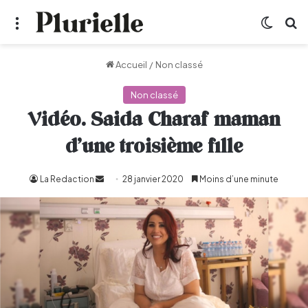
Menu
Switch
R
Accueil
/
Non classé
Non classé
Vidéo. Saida Charaf maman
d’une troisième fille
La Redaction
Envoyer
28 janvier 2020
Moins d’une minute
un
courriel