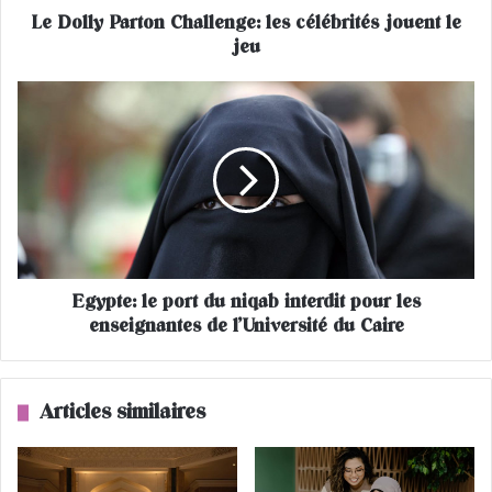
Le Dolly Parton Challenge: les célébrités jouent le
r
jeu
t
o
n
E
C
g
h
y
a
p
l
t
l
e
e
:
n
l
g
e
e
Egypte: le port du niqab interdit pour les
p
:
enseignantes de l’Université du Caire
o
l
r
e
t
s
d
Articles similaires
c
u
é
n
l
i
é
q