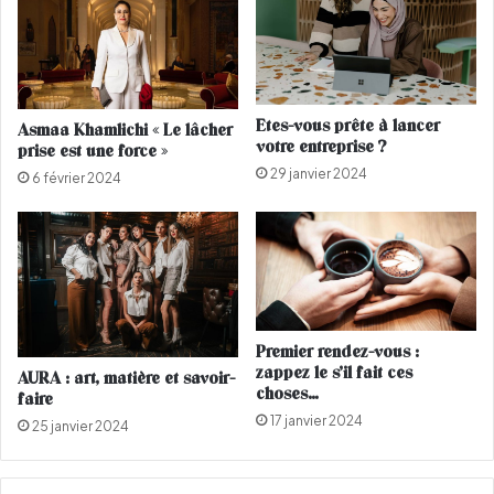
b
a
r
b
i
i
t
n
é
t
Etes-vous prête à lancer
Asmaa Khamlichi « Le lâcher
s
e
votre entreprise ?
prise est une force »
j
r
29 janvier 2024
o
d
6 février 2024
u
i
e
t
n
p
t
o
l
u
e
r
j
l
Premier rendez-vous :
e
e
zappez le s’il fait ces
AURA : art, matière et savoir-
u
s
choses…
faire
e
17 janvier 2024
25 janvier 2024
n
s
e