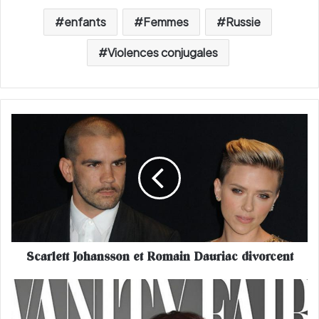
enfants
Femmes
Russie
Violences conjugales
S
c
a
r
l
e
t
t
J
Scarlett Johansson et Romain Dauriac divorcent
o
h
a
M
n
e
s
l