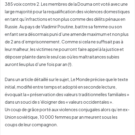
385 voix contre 2. Les membres de la Douma ont voté avec une
large majorité pour la requalification des violences domestiques
en tant qu’infractions et non plus comme des délits pénaux en
Russie. Au pays de Vladimir Poutine, battre sa femme ou son
enfant sera désormais puni d’une amende maximum et non plus
de 2 ans d’emprisonnement. Comme si cela ne suffisait pas à
leur malheur, les victimes ne pourront faire appel à la justice et
déposer plainte dans le seul cas où les maltraitances subies
auront lieu plus d’une fois par an (!).
Dans un article détaillé sur le sujet, Le Monde précise que le texte
initial, modifié entre temps et adopté en seconde lecture,
évoquait la « préservation des valeurs traditionnelles familiales »
dans un souci de s’éloigner des « valeurs occidentales ».
Un coup de grâce porté aux violences conjugales alors qu’en ex-
Union soviétique, 10 000 femmes par an meurent sous les
coups de leur compagnon.