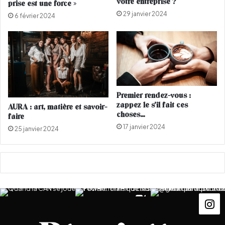
votre entreprise ?
prise est une force »
o
t
29 janvier 2024
r
y
6 février 2024
c
F
e
a
n
i
t
r
M
e
x
Premier rendez-vous :
i
zappez le s’il fait ces
AURA : art, matière et savoir-
q
choses…
faire
u
17 janvier 2024
25 janvier 2024
e
e
t
c
r
é
e
l
a