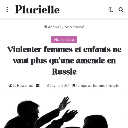
Menu
Switch
R
Accueil
/
Non classé
Non classé
Violenter femmes et enfants ne
vaut plus qu’une amende en
Russie
La Redaction
Envoyer
6 février 2017
Temps de lecture 1 minute
un
courriel