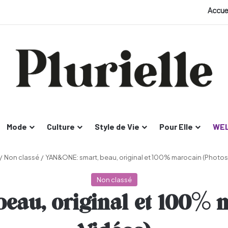
Accue
Mode
Culture
Style de Vie
Pour Elle
WEL
/
Non classé
/
YAN&ONE: smart, beau, original et 100% marocain (Photos
Non classé
eau, original et 100% m