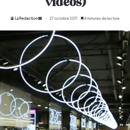
Vidéos)
La Redaction
Envoyer
27 octobre 2017
4 minutes de lecture
un
courriel