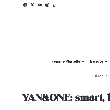
Facebook
X
YouTube
Instagram
TikTok
Femme Plurielle
Beauté
Accueil
YAN&ONE: smart, b