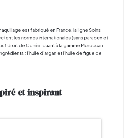
quillage est fabriqué en France, la ligne Soins
ctent les normes internationales (sans paraben et
out droit de Corée, quant à la gamme Moroccan
grédients : l’huile d’argan et l’huile de figue de
iré et inspirant