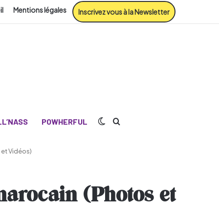
il
Mentions légales
Inscrivez vous à la Newsletter
Switch skin
Rechercher
L’NASS
POWHERFUL
 et Vidéos)
arocain (Photos et