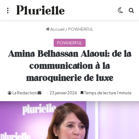
Menu
Switch
R
Accueil
/
POWHERFUL
POWHERFUL
Amina Belhassan Alaoui: de la
communication à la
maroquinerie de luxe
La Redaction
Envoyer
23 janvier 2024
Temps de lecture 1 minute
un
courriel