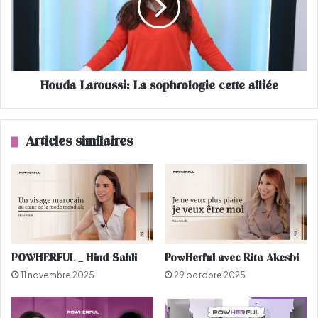
l
a
a
L
i
a
r
r
e
o
Houda Laroussi: La sophrologie cette alliée
s
u
p
s
a
s
r
i
Articles similaires
U
:
V
L
a
s
o
p
h
r
POWHERFUL _ Hind Sahli
PowHerful avec Rita Akesbi
o
11 novembre 2025
29 octobre 2025
l
o
g