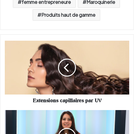
femme entrepreneure
Maroquinerie
Produits haut de gamme
E
x
t
e
n
s
i
o
n
Extensions capillaires par UV
s
c
a
H
p
o
i
u
l
d