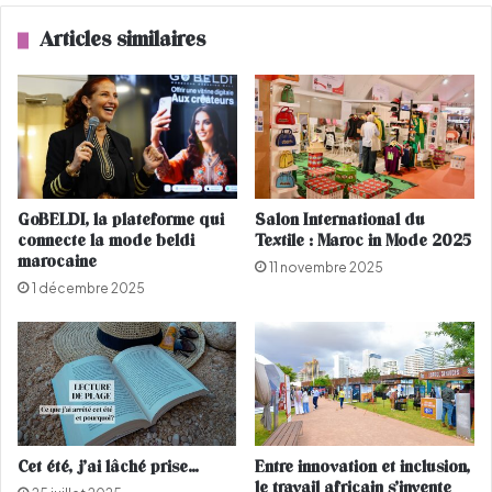
a
é
Articles similaires
r
t
t
é
e
e
m
s
p
t
s
s
d
i
e
g
GoBELDI, la plateforme qui
Salon International du
c
n
connecte la mode beldi
Textile : Maroc in Mode 2025
h
é
marocaine
11 novembre 2025
a
e
1 décembre 2025
l
B
e
o
u
o
r
b
a
e
t
K
Cet été, j’ai lâché prise…
Entre innovation et inclusion,
a
le travail africain s’invente