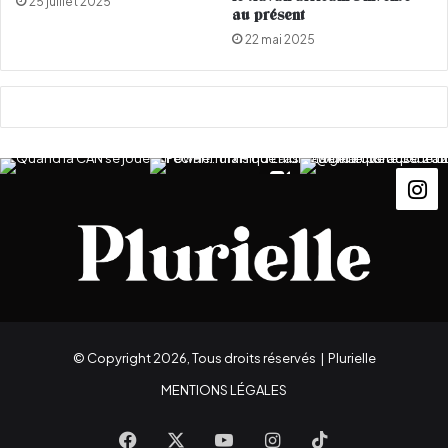
25 juillet 2025
a
au présent
r
22 mai 2025
i
s
© Copyright 2026, Tous droits réservés |
Plurielle
MENTIONS LÉGALES
Facebook
X
YouTube
Instagram
TikTok