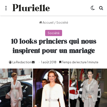
Menu
Switch
R
Accueil
/
Société
Société
10 looks princiers qui nous
inspirent pour un mariage
La Redaction
Envoyer
1 août 2018
Temps de lecture 1 minute
un
courriel