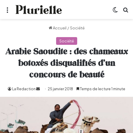
Menu
Switch
R
Accueil
/
Société
Société
Arabie Saoudite : des chameaux
botoxés disqualifiés d’un
concours de beauté
La Redaction
Envoyer
25 janvier 2018
Temps de lecture 1 minute
un
courriel