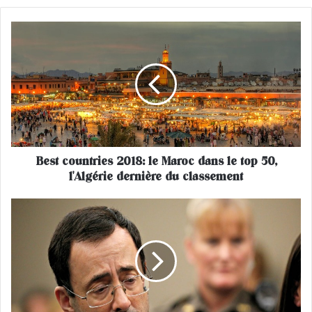
B
e
s
t
c
o
u
n
t
Best countries 2018: le Maroc dans le top 50,
r
l'Algérie dernière du classement
i
e
s
U
2
S
0
A
1
:
8
u
:
n
l
e
e
x