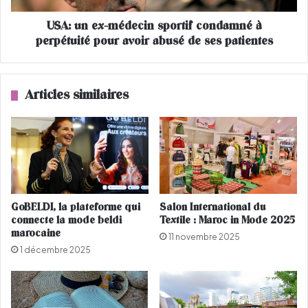
M
-
a
USA: un ex-médecin sportif condamné à
m
r
perpétuité pour avoir abusé de ses patientes
é
o
d
c
e
d
c
Articles similaires
a
i
n
n
s
s
l
p
e
o
t
r
o
t
p
i
GoBELDI, la plateforme qui
Salon International du
5
f
connecte la mode beldi
Textile : Maroc in Mode 2025
0
c
marocaine
11 novembre 2025
,
o
1 décembre 2025
l
n
'
d
A
a
l
m