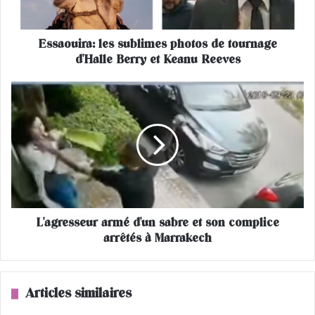
r
a
Essaouira: les sublimes photos de tournage
:
d'Halle Berry et Keanu Reeves
l
e
s
L
s
'
u
a
b
g
l
r
i
e
m
s
e
s
s
e
p
L'agresseur armé d'un sabre et son complice
u
h
arrêtés à Marrakech
r
o
a
t
r
o
m
Articles similaires
s
é
d
d