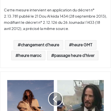
Cette mesure intervient en application du décret n°
2.13.781 publié le 21 Dou Al kiida 1434 (28 septembre 2013),
modifiant le décret n° 2.12.126 du 26 Joumada I 1433 (18
avril 2012), a précisé la même source.
changement d'heure
heure GMT
heure maroc
passage heure d'hiver
E
s
s
a
o
u
i