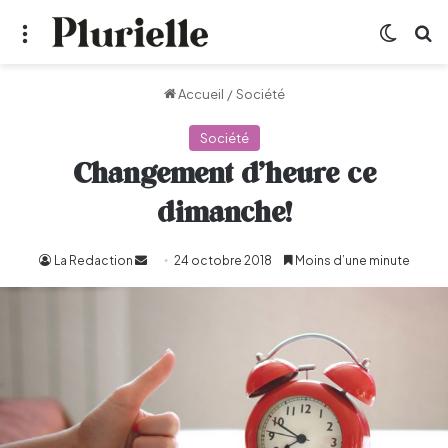
Menu
Switch
R
Accueil
/
Société
Société
Changement d’heure ce
dimanche!
La Redaction
Envoyer
24 octobre 2018
Moins d’une minute
un
courriel