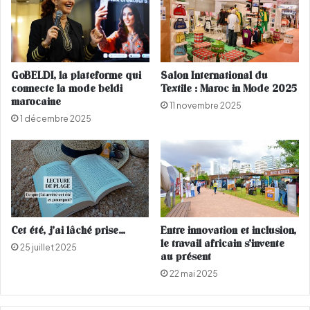
o
t
n
i
c
v
e
a
r
l
GoBELDI, la plateforme qui
Salon International du
t
A
connecte la mode beldi
Textile : Maroc in Mode 2025
p
l
marocaine
11 novembre 2025
o
e
1 décembre 2025
u
g
r
r
l
i
a
a
p
d
a
e
i
C
x
h
Cet été, j’ai lâché prise…
Entre innovation et inclusion,
e
le travail africain s’invente
25 juillet 2025
f
au présent
c
22 mai 2025
h
a