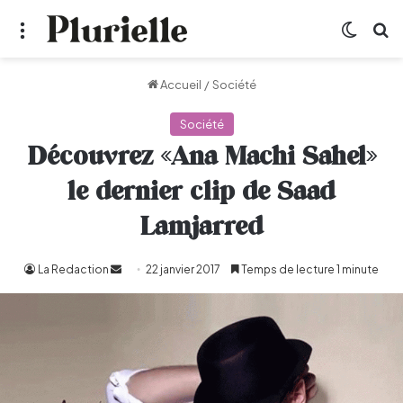
Menu
Switch
R
Accueil
/
Société
Société
Découvrez «Ana Machi Sahel»
le dernier clip de Saad
Lamjarred
La Redaction
Envoyer
22 janvier 2017
Temps de lecture 1 minute
un
courriel