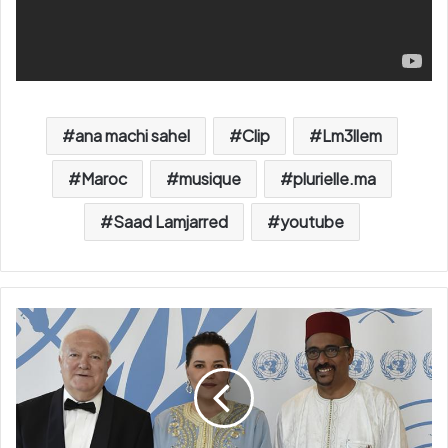
ana machi sahel
Clip
Lm3llem
Maroc
musique
plurielle.ma
Saad Lamjarred
youtube
à
l
'
O
N
U
,