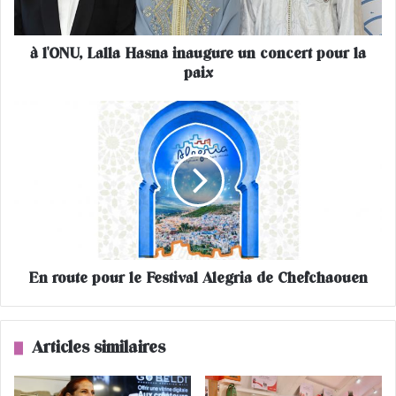
L
a
à l'ONU, Lalla Hasna inaugure un concert pour la
l
paix
l
a
H
E
a
n
s
r
n
o
a
u
i
t
n
e
a
p
u
o
g
En route pour le Festival Alegria de Chefchaouen
u
u
r
r
l
e
e
Articles similaires
u
F
n
e
c
s