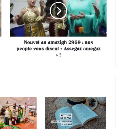
v
e
l
a
n
a
Nouvel an amazigh 2969 : nos
m
people vous disent « Assegaz amegaz
a
z
» !
i
g
h
2
9
6
9
:
n
o
s
p