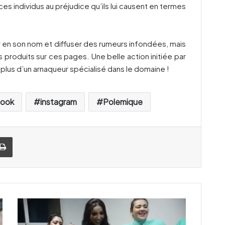
es individus au préjudice qu’ils lui causent en termes
 en son nom et diffuser des rumeurs infondées, mais
 produits sur ces pages. Une belle action initiée par
 plus d’un arnaqueur spécialisé dans le domaine !
ook
instagram
Polemique
Imprimer
N
o
u