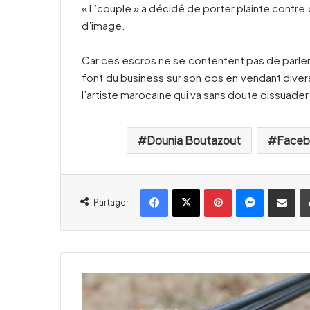
« L’couple » a décidé de porter plainte contre c
d’image.
Car ces escros ne se contentent pas de parler
font du business sur son dos en vendant divers
l’artiste marocaine qui va sans doute dissuader
Dounia Boutazout
Faceb
Facebook
X
Pinterest
Messenger
Partager par email
Partager
P
h
o