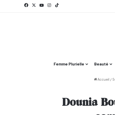
Facebook
X
YouTube
Instagram
TikTok
Femme Plurielle
Beauté
Accueil
/
S
Dounia Bou