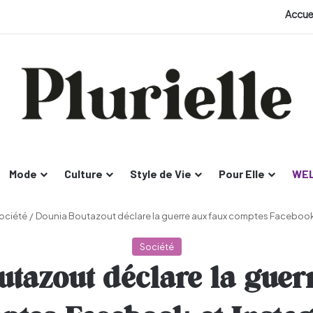
Accue
Mode
Culture
Style de Vie
Pour Elle
WEL
ociété
/
Dounia Boutazout déclare la guerre aux faux comptes Facebook
Société
tazout déclare la guer