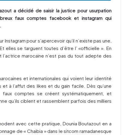
zout a décidé de saisir la justice pour usurpation
mbreux faux comptes facebook et instagram qui
.
ur Instagram pour s’apercevoir qu’il n’existe pas une,
 elles se targuent toutes d’être l’ «officielle ». En
et l’actrice marocaine n’est pas du tout adepte des
ocaines et internationales qui voient leur identité
t à l’affut des likes et du gain facile. Dès qu’une
es faux comptes se créent systématiquement, et
e qu’ils ciblent et rassemblent parfois des milliers
odent avec cette pratique, Dounia Boutazout en a
rsonnage de « Chaibia » dans le sitcom ramadanesque