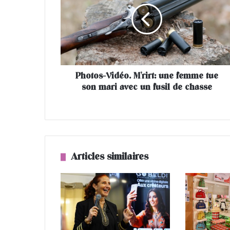
t
o
s
-
V
i
Photos-Vidéo. M'rirt: une femme tue
d
son mari avec un fusil de chasse
é
o
.
M
'
r
i
Articles similaires
r
t
:
u
n
e
f