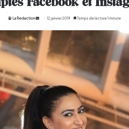
ptes Facebook et Insta
La Redaction
Envoyer
12 janvier 2019
Temps de lecture 1 minute
un
courriel