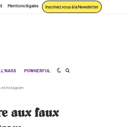
il
Mentions légales
Inscrivez vous à la Newsletter
Switch skin
Rechercher
L’NASS
POWHERFUL
 et Instagram
re aux faux