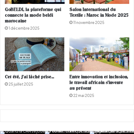
t
t
GoBELDI, la plateforme qui
Salon International du
e
f
connecte la mode beldi
Textile : Maroc in Mode 2025
n
a
marocaine
11 novembre 2025
T
c
1 décembre 2025
u
e
n
a
i
u
s
D
i
J
e
q
u
i
Cet été, j’ai lâché prise…
Entre innovation et inclusion,
l
le travail africain s’invente
25 juillet 2025
'
au présent
a
22 mai 2025
h
a
r
c
e
l