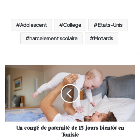
Adolescent
College
Etats-Unis
harcelement scolaire
Motards
U
n
c
o
n
g
é
d
e
Un congé de paternité de 15 jours bientôt en
p
Tunisie
a