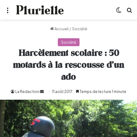
Menu
Switch
R
Accueil
/
Société
Société
Harcèlement scolaire : 50
motards à la rescousse d’un
ado
La Redaction
Envoyer
11 août 2017
Temps de lecture 1 minute
un
courriel