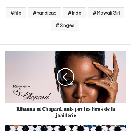
fille
handicap
Inde
Mowgli Girl
Singes
R
i
h
a
n
n
a
e
t
Rihanna et Chopard, unis par les liens de la
C
joaillerie
h
o
p
C