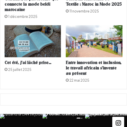
l
e
connecte la mode beldi
Textile : Maroc in Mode 2025
a
t
marocaine
11 novembre 2025
j
o
1 décembre 2025
o
u
a
r
i
d
l
u
l
M
e
a
r
r
i
o
Cet été, j’ai lâché prise…
Entre innovation et inclusion,
e
c
le travail africain s’invente
25 juillet 2025
à
au présent
l
22 mai 2025
a
r
e
c
h
e
r
c