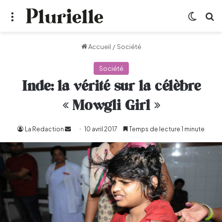
Menu
Switch
R
Accueil
/
Société
Société
Inde: la vérité sur la célèbre
« Mowgli Girl »
La Redaction
Envoyer
10 avril 2017
Temps de lecture 1 minute
un
courriel