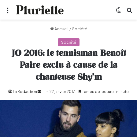
Menu
Switch
R
Accueil
/
Société
Société
JO 2016: le tennisman Benoît
Paire exclu à cause de la
chanteuse Shy’m
La Redaction
Envoyer
22 janvier 2017
Temps de lecture 1 minute
un
courriel