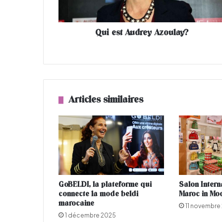
A
u
d
Qui est Audrey Azoulay?
r
e
y
A
z
o
u
Articles similaires
l
a
y
?
GoBELDI, la plateforme qui
Salon Interna
connecte la mode beldi
Maroc in Mo
marocaine
11 novembre
1 décembre 2025