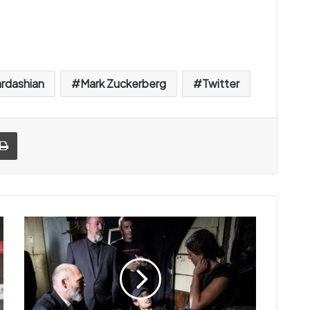
rdashian
Mark Zuckerberg
Twitter
Imprimer
A
r
t
i
f
i