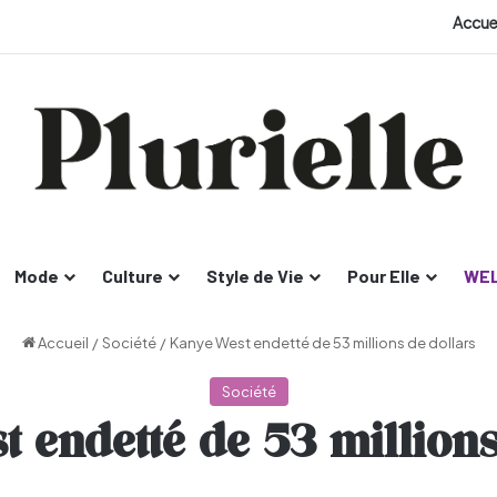
Accue
Mode
Culture
Style de Vie
Pour Elle
WEL
Accueil
/
Société
/
Kanye West endetté de 53 millions de dollars
Société
 endetté de 53 millions