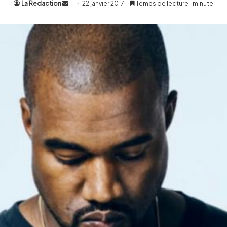
La Redaction
Envoyer
22 janvier 2017
Temps de lecture 1 minute
un
courriel