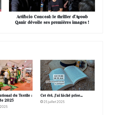
c
i
o
Artificio Conceal: le thriller d’Ayoub
C
Qanir dévoile ses premières images !
o
n
c
e
a
l
:
l
e
t
h
r
i
l
tional du Textile :
Cet été, j’ai lâché prise…
l
de 2025
25 juillet 2025
e
 2025
r
d