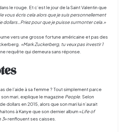
s le rouge. Et c’est le jour de la Saint Valentin que
Je vous écris cela alors que je suis personnellement
e dollars…Priez pour que je puisse surmonter cela.
»
urne vers une grosse fortune américaine et pas des
uckerberg.
«Mark Zucker­berg, tu veux pas investir 1
ne requête qui demeura sans réponse.
tes
as de l’aide à sa femme ? Tout simplement parce
son mari, explique le magazine
People
. Selon
de dollars en 2015, alors que son mari lui n’aurait
haitons à Kanye que son dernier album «
Life of
 3
» renflouent ses caisses.