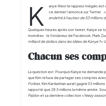
K
anye West le rappeur mégalo est dan
ce dernier l’annonce sur Twitter.
«
endetté à hauteur de 53 millions d
Quelques heures après son tweet, Kanye se to
moindres : le fondateur de Facebook, Mark Z
milliard de dollars dans les idées de Kanye ?».
U
Chacun ses comp
La question est: Pourquoi Kanye ne demande p
que Kim refuse de partager ses comptes avec 
Forbes
, Kim Kardashian aurait gagné 53 millions 
rapporté que 28.5 millions la même année. Sou
Pablo
» et sa dernière collection «
Yeezy season