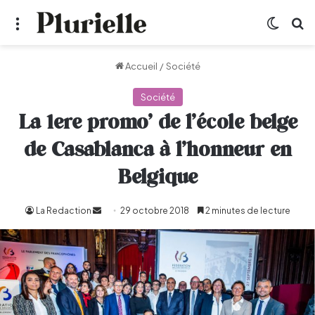
Menu
Switch
R
Accueil
/
Société
Société
La 1ere promo’ de l’école belge
de Casablanca à l’honneur en
Belgique
La Redaction
Envoyer
29 octobre 2018
2 minutes de lecture
un
courriel