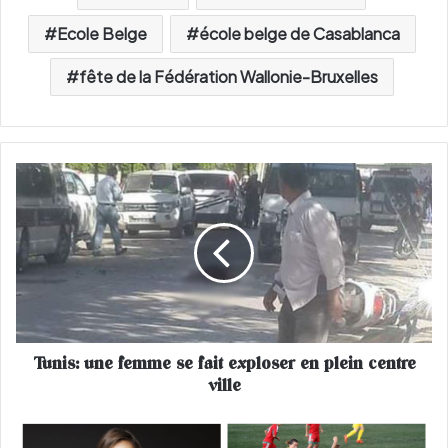
Ecole Belge
école belge de Casablanca
fête de la Fédération Wallonie-Bruxelles
T
u
n
i
s
:
u
n
e
Tunis: une femme se fait exploser en plein centre
f
ville
e
m
m
5
e
M