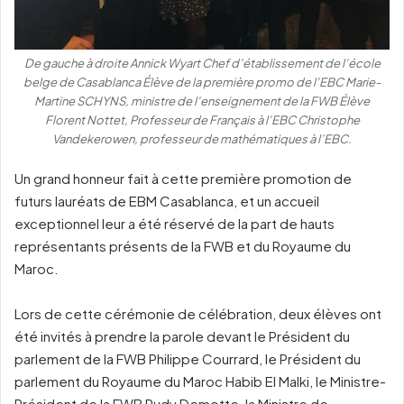
De gauche à droite Annick Wyart Chef d’établissement de l’école
belge de Casablanca Élève de la première promo de l’EBC Marie-
Martine SCHYNS, ministre de l’enseignement de la FWB Élève
Florent Nottet, Professeur de Français à l’EBC Christophe
Vandekerowen, professeur de mathématiques à l’EBC.
Un grand honneur fait à cette première promotion de
futurs lauréats de EBM Casablanca, et un accueil
exceptionnel leur a été réservé de la part de hauts
représentants présents de la FWB et du Royaume du
Maroc.
Lors de cette cérémonie de célébration, deux élèves ont
été invités à prendre la parole devant le Président du
parlement de la FWB Philippe Courrard, le Président du
parlement du Royaume du Maroc Habib El Malki, le Ministre-
Président de la FWB Rudy Demotte, la Ministre de