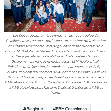
Les élèves de la première promotion de l’école belge de
Casablanca ainsi que leurs professeurs et membres de la direction
de l’établissement entourent de gauche à droite au centre de la
photo : SE M.Mohamed Ameur Ambassadeur du Royaume du Maroc
en Belgique, Madame Fadila Laanan Ministre-Présidente du
Gouvernement francophone Bruxellois, SE M.Habib el Malki
Président de la Chambre des représentants du Maroc, M. Philipe
Courard Président du Parlement de la Fédération Wallonie-Bruxelles,
Monsieur Philippe Knaepen 1er Vice-Président du Parlement de la
FWB , Mme Isabelle Emmery 2ème Vice-Présidente du Parlement de
la FWB et M.Motonobu Kasajima Délégué Général de la FWB au
Maroc.
Belgique
EBM Casablanca