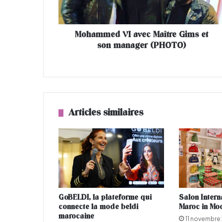
e
d
V
Mohammed VI avec Maître Gims et
I
son manager (PHOTO)
a
v
e
c
M
a
î
Articles similaires
t
r
e
G
i
m
s
e
GoBELDI, la plateforme qui
Salon Interna
t
connecte la mode beldi
Maroc in Mo
s
marocaine
11 novembre
o