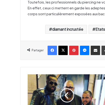
Toutefois, les professionnels du piercing ne vo
En effet, ceux ci mettent en garde les adeptes 
corps sont particulièrement exposées aux bac
diamant incrustée
Etats
Facebook
X
Pinterest
Messenger
Partager par email
Partager
M
o
h
a
m
m