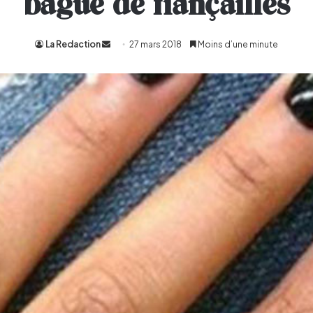
bague de fiançailles
La Redaction
Envoyer
27 mars 2018
Moins d’une minute
un
courriel