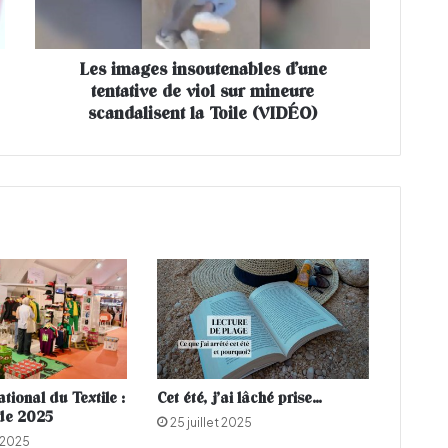
g
e
s
Les images insoutenables d’une
i
tentative de viol sur mineure
n
s
scandalisent la Toile (VIDÉO)
o
u
t
e
n
a
b
l
e
s
d
’
u
tional du Textile :
Cet été, j’ai lâché prise…
n
de 2025
25 juillet 2025
e
 2025
t