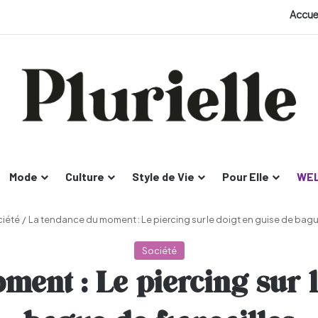
Accue
Mode
Culture
Style de Vie
Pour Elle
WEL
iété
/
La tendance du moment : Le piercing sur le doigt en guise de bagu
Société
ent : Le piercing sur l