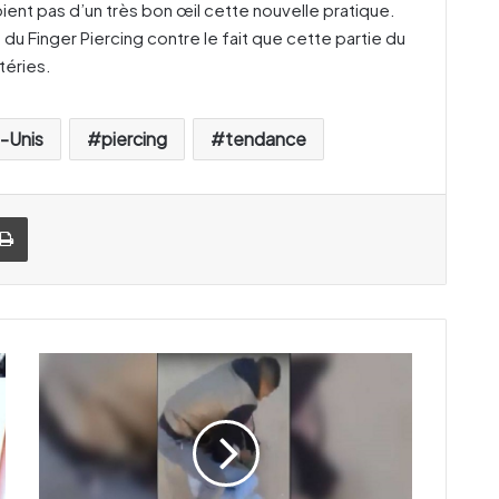
ient pas d’un très bon œil cette nouvelle pratique.
du Finger Piercing contre le fait que cette partie du
téries.
-Unis
piercing
tendance
Imprimer
L
e
s
i
m
a