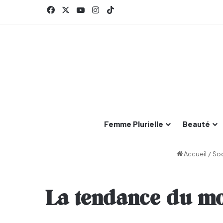
Facebook
X
YouTube
Instagram
TikTok
Femme Plurielle
Beauté
Accueil
/
Soc
La tendance du mom