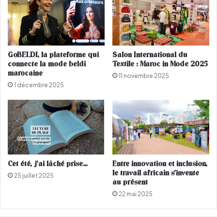
a
u
c
r
c
e
u
n
s
c
GoBELDI, la plateforme qui
Salon International du
é
h
connecte la mode beldi
Textile : Maroc in Mode 2025
d
a
marocaine
11 novembre 2025
'
n
1 décembre 2025
a
s
g
o
r
n
e
s
s
i
o
Cet été, j’ai lâché prise…
Entre innovation et inclusion,
n
le travail africain s’invente
25 juillet 2025
s
au présent
e
22 mai 2025
x
u