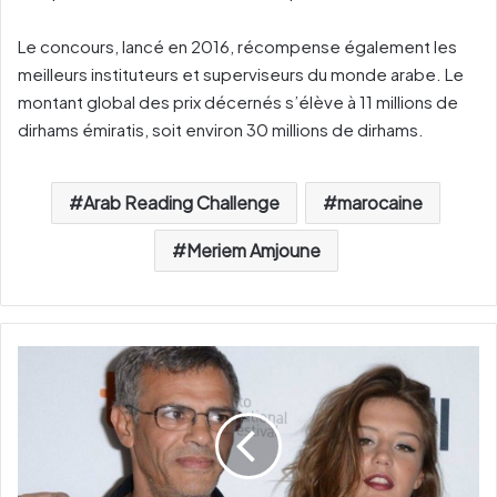
Le concours, lancé en 2016, récompense également les
meilleurs instituteurs et superviseurs du monde arabe. Le
montant global des prix décernés s’élève à 11 millions de
dirhams émiratis, soit environ 30 millions de dirhams.
Arab Reading Challenge
marocaine
Meriem Amjoune
L
e
c
i
n
é
a