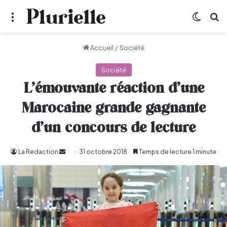
Menu
Switch
R
Accueil
/
Société
Société
L’émouvante réaction d’une
Marocaine grande gagnante
d’un concours de lecture
La Redaction
Envoyer
31 octobre 2018
Temps de lecture 1 minute
un
courriel