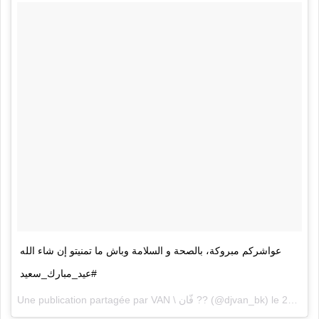
عواشركم مبروكة، بالصحة و السلامة وباش ما تمنيتو إن شاء الله
#عيد_مبارك_سعيد
Une publication partagée par
VAN \ فّان ??
(@djvan_bk) le
21 Août 2018 à 5 :53 PDT