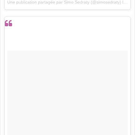
Une publication partagée par
Simo Sedraty
(@simosedraty) le
22 