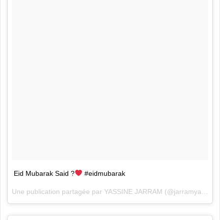
Eid Mubarak Said ?
#eidmubarak
Une publication partagée par
YASSINE JARRAM
(@jarramyassine) le