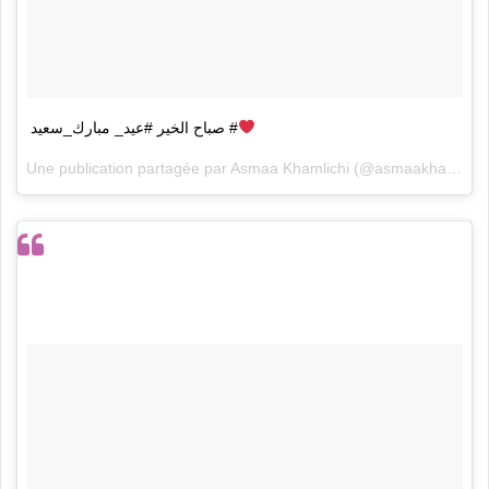
‏صباح الخير #‏عيد_ مبارك_سعيد #
Une publication partagée par
Asmaa Khamlichi
(@asmaakhamlichiofficial) le