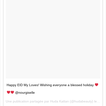
Happy EID My Loves! Wishing everyone a blessed holiday
@nourgiselle
Une publication partagée par
Huda Kattan
(@hudabeauty) le
22 Ao