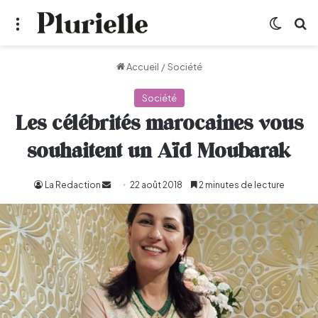
Menu
Switch
R
Accueil
/
Société
Société
Les célébrités marocaines vous
souhaitent un Aïd Moubarak
La Redaction
Envoyer
22 août 2018
2 minutes de lecture
un
courriel