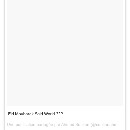
Eid Moubarak Said World ???
Une publication partagée par
Ahmed Soultan
(@soultanahmed) le