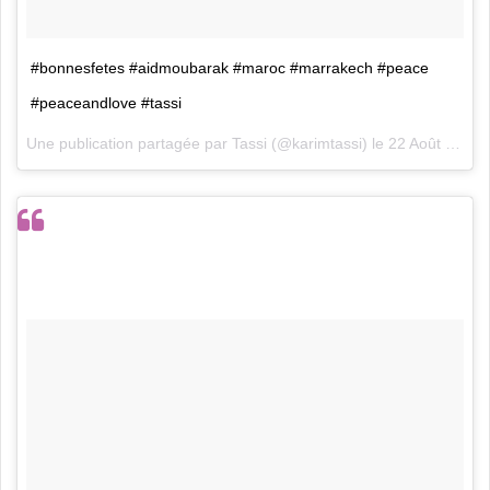
#bonnesfetes #aidmoubarak #maroc #marrakech #peace
#peaceandlove #tassi
Une publication partagée par
Tassi
(@karimtassi) le
22 Août 2018 à 2 :51 PDT