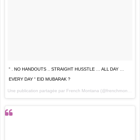
“ . NO HANDOUTS .. STRAIGHT HUSSTLE … ALL DAY …
EVERY DAY “ EID MUBARAK ?
Une publication partagée par
French Montana
(@frenchmontana) le