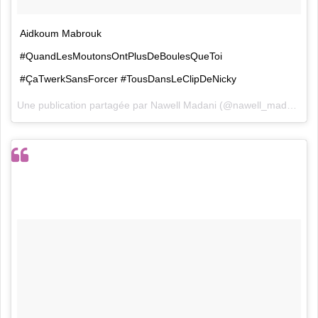
Aidkoum Mabrouk
#QuandLesMoutonsOntPlusDeBoulesQueToi
#ÇaTwerkSansForcer #TousDansLeClipDeNicky
Une publication partagée par
Nawell Madani
(@nawell_madani) le