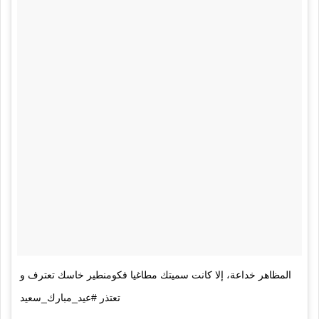
المظاهر خداعة، إلا كانت سميتك مطاغيا فكومنطير خاسك تعترف و
تعتذر #عيد_مبارك_سعيد