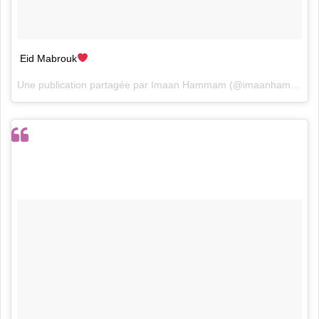
Eid Mabrouk
Une publication partagée par
Imaan Hammam
(@imaanhammam) le