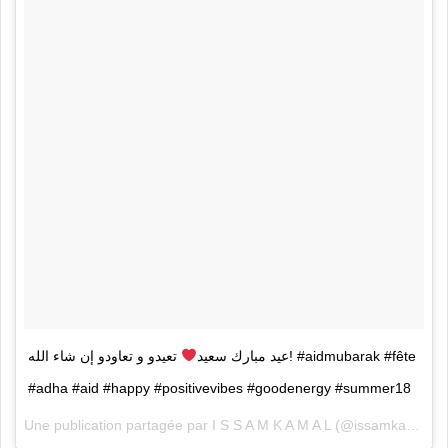
عيد مبارك سعيد
تعيدو و تعاودو إن شاء الله! #aidmubarak #fête
#adha #aid #happy #positivevibes #goodenergy #summer18
Une publication partagée par
I S S A M K A M A L
(@issamkamalofficial) le