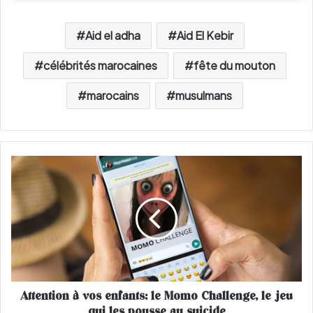
Aid el adha
Aid El Kebir
célébrités marocaines
fête du mouton
marocains
musulmans
A
t
t
e
n
t
i
o
n
Attention à vos enfants: le Momo Challenge, le jeu
à
qui les pousse au suicide
v