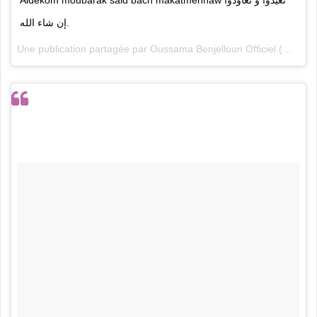
إن شاء الله.
Une publication partagée par
Oussama Benjelloun Officiel
(@oussamabenjell) le