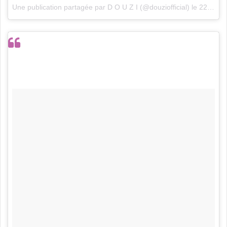
Une publication partagée par
D O U Z I
(@douziofficial) le
22 Août 2018 à 2 :14 PDT