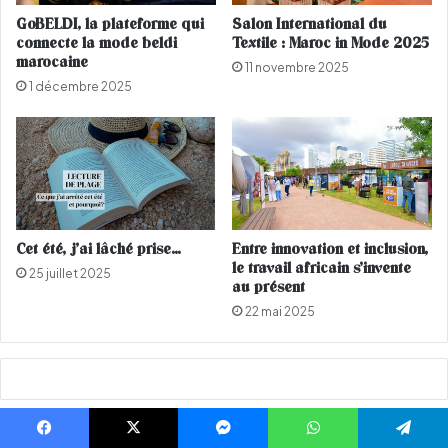
e
u
GoBELDI, la plateforme qui
Salon International du
n
c
connecte la mode beldi
Textile : Maroc in Mode 2025
g
h
marocaine
11 novembre 2025
e
é
1 décembre 2025
,
d
l
'
e
u
j
n
e
e
u
p
q
e
u
t
Cet été, j’ai lâché prise…
Entre innovation et inclusion,
i
i
le travail africain s’invente
25 juillet 2025
l
t
au présent
e
e
22 mai 2025
s
f
p
i
o
l
u
l
s
e
s
!