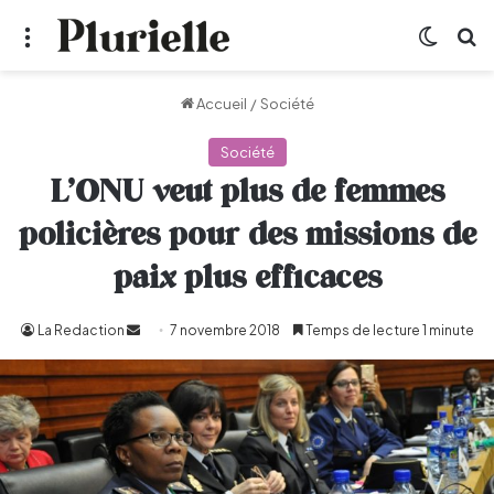
Menu
Switch
R
Accueil
/
Société
Société
L’ONU veut plus de femmes
policières pour des missions de
paix plus efficaces
La Redaction
Envoyer
7 novembre 2018
Temps de lecture 1 minute
un
courriel