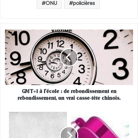
ONU
policières
G
M
T
+
1
à
l
’
é
GMT+1 à l’école : de rebondissement en
c
rebondissement, un vrai casse-tête chinois.
o
l
e
L
:
e
d
s
e
f
r
e