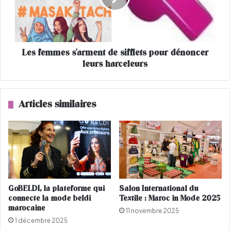
e
m
b
m
o
e
n
s
d
Les femmes s'arment de sifflets pour dénoncer
s
i
leurs harceleurs
'
s
a
s
r
e
m
Articles similaires
m
e
e
n
n
t
t
d
e
e
n
s
r
i
e
ff
GoBELDI, la plateforme qui
Salon International du
b
l
connecte la mode beldi
Textile : Maroc in Mode 2025
o
e
marocaine
11 novembre 2025
n
t
1 décembre 2025
d
s