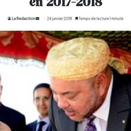
en 2017-2018
La Redaction
Envoyer
24 janvier 2018
Temps de lecture 1 minute
un
courriel