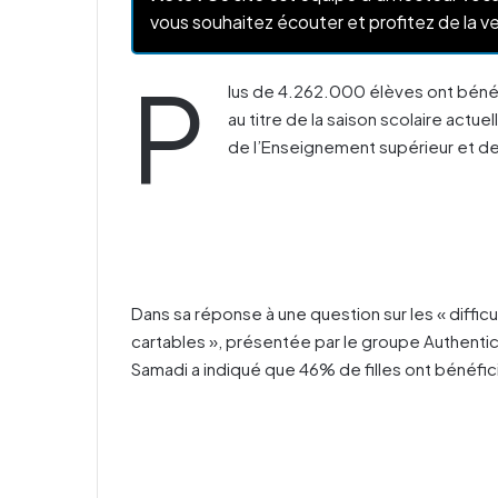
vous souhaitez écouter et profitez de la ve
P
lus de 4.262.000 élèves ont bénéfici
au titre de la saison scolaire actuel
de l’Enseignement supérieur et de 
Dans sa réponse à une question sur les « difficul
cartables », présentée par le groupe Authenti
Samadi a indiqué que 46% de filles ont bénéfici