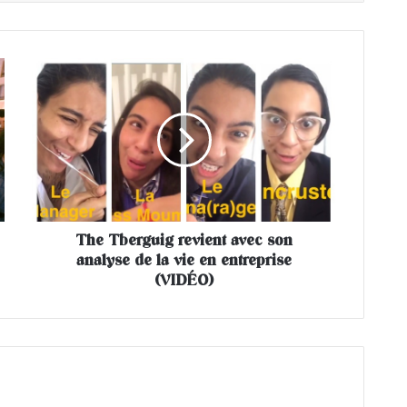
T
h
e
T
b
e
r
g
u
The Tberguig revient avec son
i
analyse de la vie en entreprise
g
r
(VIDÉO)
e
v
i
e
n
t