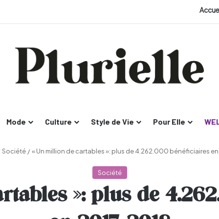
Accue
Mode
Culture
Style de Vie
Pour Elle
WEL
/
Société
/
« Un million de cartables »: plus de 4.262.000 bénéficiaires 
Société
artables »: plus de 4.262