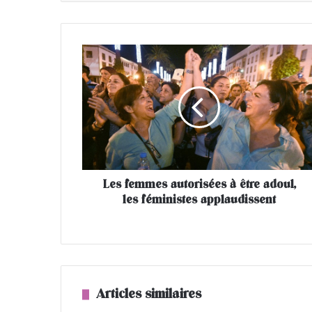
L
e
s
f
e
m
m
e
s
Les femmes autorisées à être adoul,
a
les féministes applaudissent
u
t
o
r
i
s
é
Articles similaires
e