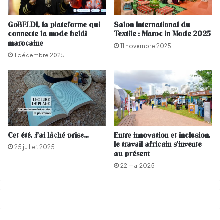
t
r
p
t
GoBELDI, la plateforme qui
Salon International du
a
e
connecte la mode beldi
Textile : Maroc in Mode 2025
s
d
marocaine
11 novembre 2025
s
e
1 décembre 2025
é
C
e
a
n
a
l
+
Cet été, j’ai lâché prise…
Entre innovation et inclusion,
le travail africain s’invente
25 juillet 2025
au présent
22 mai 2025