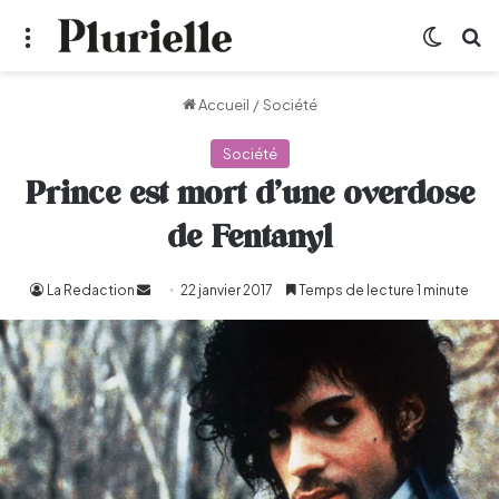
Menu
Switch
R
Accueil
/
Société
Société
Prince est mort d’une overdose
de Fentanyl
La Redaction
Envoyer
22 janvier 2017
Temps de lecture 1 minute
un
courriel