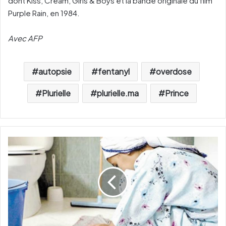
dont Kiss, Cream, Girls & Boys et la bande originale du film
Purple Rain, en 1984.
Avec AFP
autopsie
fentanyl
overdose
Plurielle
plurielle.ma
Prince
M
a
r
o
c
:
l
a