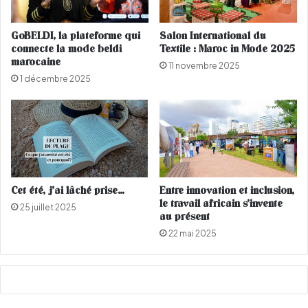
e
’
e
u
GoBELDI, la plateforme qui
Salon International du
n
n
connecte la mode beldi
Textile : Maroc in Mode 2025
d
i
marocaine
11 novembre 2025
e
v
1 décembre 2025
u
o
i
i
l
r
l
i
é
e
e
n
a
d
Cet été, j’ai lâché prise…
Entre innovation et inclusion,
r
le travail africain s’invente
25 juillet 2025
e
au présent
s
22 mai 2025
s
e
a
u
x