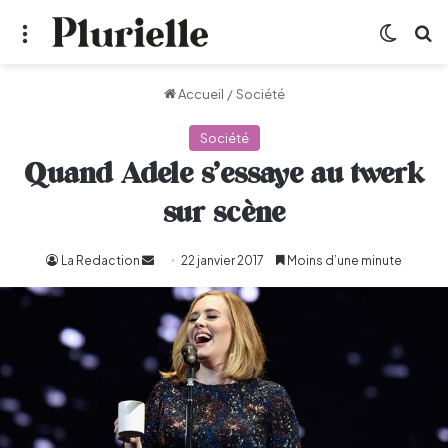
Menu
Switch
R
Accueil
/
Société
Société
Quand Adele s’essaye au twerk
sur scène
La Redaction
Envoyer
22 janvier 2017
Moins d’une minute
un
courriel