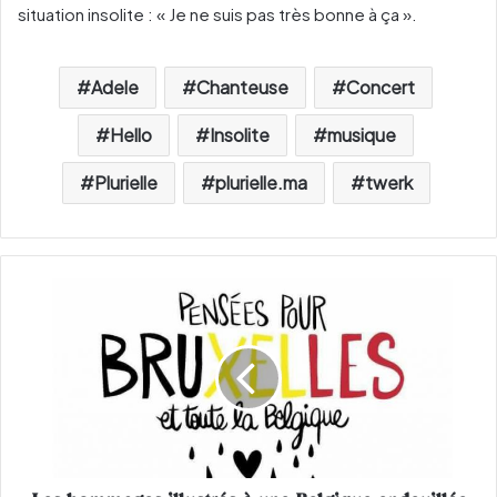
situation insolite : « Je ne suis pas très bonne à ça ».
Adele
Chanteuse
Concert
Hello
Insolite
musique
Plurielle
plurielle.ma
twerk
L
e
s
h
o
m
m
a
g