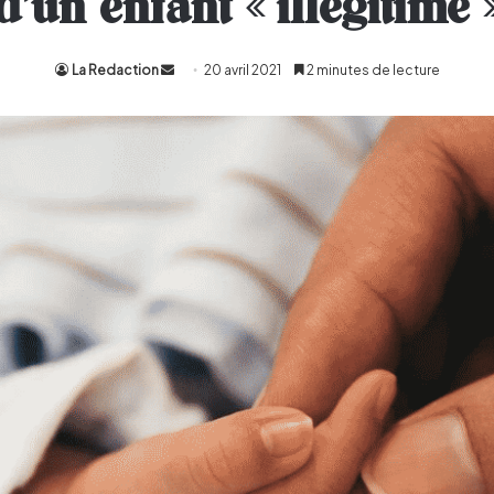
d’un enfant « illégitime 
La Redaction
Envoyer
20 avril 2021
2 minutes de lecture
un
courriel