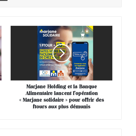
M
a
r
j
a
n
e
H
o
Marjane Holding et la Banque
l
Alimentaire lancent l’opération
d
i
« Marjane solidaire » pour offrir des
n
ftours aux plus démunis
g
e
t
l