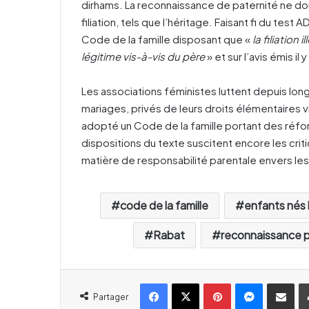
dirhams. La reconnaissance de paternité ne donna
filiation, tels que l’héritage. Faisant fi du test
Code de la famille disposant que «
la filiation
légitime vis-à-vis du père
» et sur l’avis émis il 
Les associations féministes luttent depuis lo
mariages, privés de leurs droits élémentaires 
adopté un Code de la famille portant des réf
dispositions du texte suscitent encore les cri
matière de responsabilité parentale envers les
code de la famille
enfants nés 
Rabat
reconnaissance p
Facebook
X
Pinterest
Messenger
Partager par email
Partager