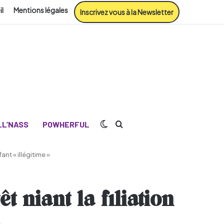
il
Mentions légales
Inscrivez vous à la Newsletter
Switch skin
Rechercher
L’NASS
POWHERFUL
ant « illégitime »
 niant la filiation