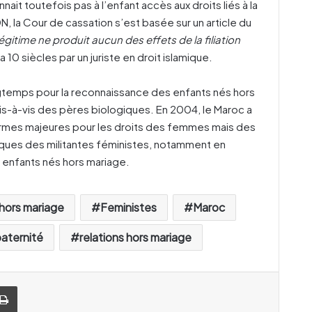
it toutefois pas à l’enfant accès aux droits liés à la
 ADN, la Cour de cassation s’est basée sur un article du
 illégitime ne produit aucun des effets de la filiation
y a 10 siècles par un juriste en droit islamique.
ngtemps pour la reconnaissance des enfants nés hors
vis-à-vis des pères biologiques. En 2004, le Maroc a
ormes majeures pour les droits des femmes mais des
tiques des militantes féministes, notamment en
 enfants nés hors mariage.
hors mariage
Feministes
Maroc
aternité
relations hors mariage
Imprimer