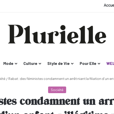
Accue
Mode
Culture
Style de Vie
Pour Elle
WEL
été
/
Rabat : des féministes condamnent un arrêt niant la filiation d’un enf
Société
stes condamnent un arrêt