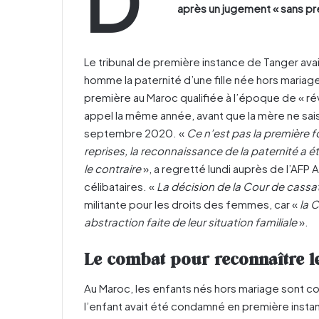
D
après un jugement « sans pré
Le tribunal de première instance de Tanger ava
homme la paternité d’une fille née hors mariage
première au Maroc qualifiée à l’époque de « rév
appel la même année, avant que la mère ne sais
septembre 2020. «
Ce n’est pas la première fo
reprises, la reconnaissance de la paternité a ét
le contraire
», a regretté lundi auprès de l’AFP 
célibataires. «
La décision de la Cour de cassat
militante pour les droits des femmes, car «
la 
abstraction faite de leur situation familiale
».
Le combat pour reconnaître l
Au Maroc, les enfants nés hors mariage sont con
l’enfant avait été condamné en première insta