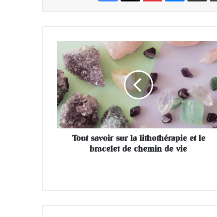
T
o
u
t
s
a
v
o
i
Tout savoir sur la lithothérapie et le
r
bracelet de chemin de vie
s
u
r
l
a
l
i