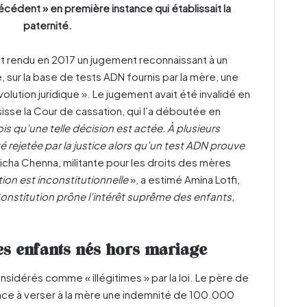
cédent » en première instance qui établissait la
paternité.
it rendu en 2017 un jugement reconnaissant à un
, sur la base de tests ADN fournis par la mère, une
olution juridique ». Le jugement avait été invalidé en
isse la Cour de cassation, qui l’a déboutée en
is qu’une telle décision est actée. À plusieurs
é rejetée par la justice alors qu’un test ADN prouve
Aicha Chenna, militante pour les droits des mères
ion est inconstitutionnelle
», a estimé Amina Lotfi,
Constitution prône l’intérêt suprême des enfants,
es enfants nés hors mariage
sidérés comme « illégitimes » par la loi. Le père de
nce à verser à la mère une indemnité de 100.000