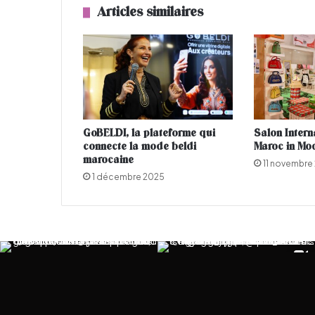
t
Articles similaires
h
o
t
h
é
r
a
p
GoBELDI, la plateforme qui
Salon Interna
i
connecte la mode beldi
Maroc in Mo
e
marocaine
11 novembre
e
1 décembre 2025
t
l
e
b
r
a
c
e
l
e