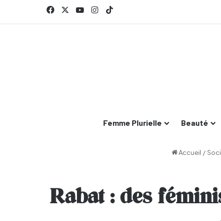
Facebook
X
YouTube
Instagram
TikTok
Femme Plurielle
Beauté
Accueil
/
Soci
Rabat : des fémini