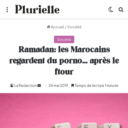
Menu
Switch
R
Accueil
/
Société
Société
Ramadan: les Marocains
regardent du porno… après le
ftour
La Redaction
Envoyer
24 mai 2019
Temps de lecture 1 minute
un
courriel