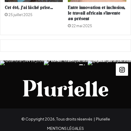
f
Cet été, j’ai lâché prise…
Entre innovation et inclusion,
K
le travail africain s’invente
25 juillet 2025
e
au présent
c
22 mai 2025
h
i
c
h
e
c
h
o
q
u
e
C
a
n
n
© Copyright 2026, Tous droits réservés |
Plurielle
e
s
MENTIONS LÉGALES