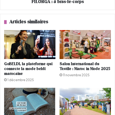
I
FILORGA : à bras-le-corps
b
n
r
t
a
e
s
Articles similaires
r
-
m
l
e
e
z
-
z
c
o
o
"
r
d
p
GoBELDI, la plateforme qui
Salon International du
'
s
connecte la mode beldi
Textile : Maroc in Mode 2025
A
marocaine
11 novembre 2025
b
1 décembre 2025
d
e
l
l
a
t
i