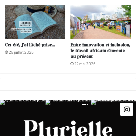
c
l
e
é
d
l
i
a
m
d
a
a
n
t
Cet été, j’ai lâché prise…
Entre innovation et inclusion,
c
e
le travail africain s’invente
25 juillet 2025
h
d
au présent
e
e
22 mai 2025
l
'
A
i
d
A
l
F
i
t
r