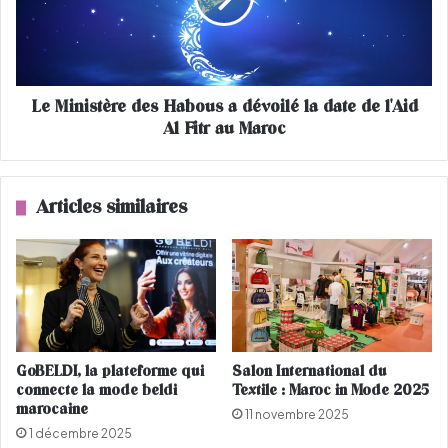
n
e
i
d
s
e
t
s
è
f
Le Ministère des Habous a dévoilé la date de l'Aid
r
i
Al Fitr au Maroc
e
e
d
r
e
t
s
Articles similaires
é
H
s
a
"
b
i
o
n
u
t
s
e
a
r
d
GoBELDI, la plateforme qui
Salon International du
d
é
connecte la mode beldi
Textile : Maroc in Mode 2025
i
v
marocaine
11 novembre 2025
t
o
1 décembre 2025
e
i