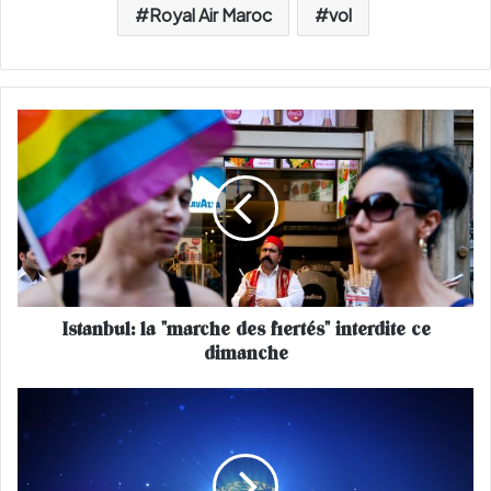
Royal Air Maroc
vol
I
s
t
a
n
b
u
l
:
Istanbul: la "marche des fiertés" interdite ce
l
dimanche
a
"
m
L
a
e
r
M
c
i
h