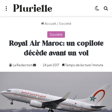
Menu
Switch
R
Accueil
/
Société
Société
Royal Air Maroc: un copilote
décède avant un vol
La Redaction
Envoyer
24 juin 2017
Temps de lecture 1 minute
un
courriel