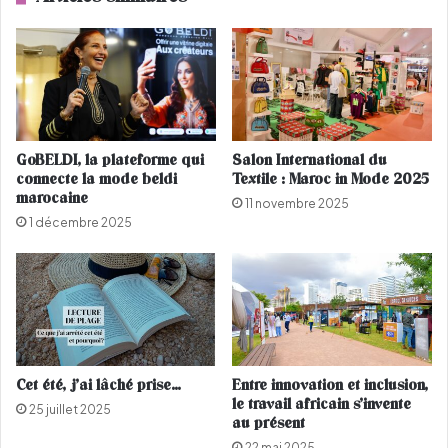
s
p
o
r
l
o
e
m
i
o
l
s
:
d
GoBELDI, la plateforme qui
Salon International du
l
e
connecte la mode beldi
Textile : Maroc in Mode 2025
e
l
marocaine
11 novembre 2025
g
'
1 décembre 2025
u
A
i
i
d
d
e
E
p
l
r
K
a
e
t
b
Cet été, j’ai lâché prise…
Entre innovation et inclusion,
i
i
le travail africain s’invente
25 juillet 2025
q
r
au présent
u
c
22 mai 2025