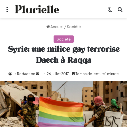
Menu
Switch
R
Accueil
/
Société
Société
Syrie: une milice gay terrorise
Daech à Raqqa
La Redaction
Envoyer
26 juillet 2017
Temps de lecture 1 minute
un
courriel