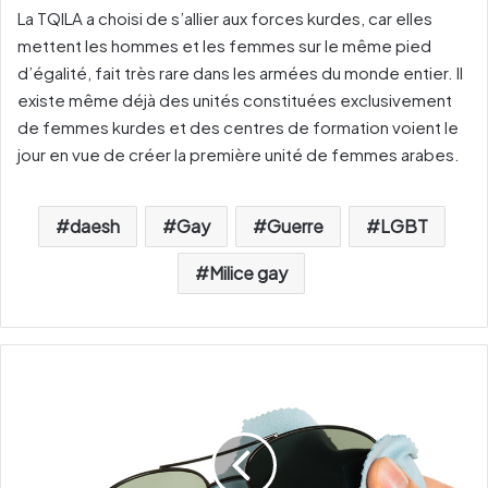
La TQILA a choisi de s’allier aux forces kurdes, car elles
mettent les hommes et les femmes sur le même pied
d’égalité, fait très rare dans les armées du monde entier. Il
existe même déjà des unités constituées exclusivement
de femmes kurdes et des centres de formation voient le
jour en vue de créer la première unité de femmes arabes.
daesh
Gay
Guerre
LGBT
Milice gay
B
i
e
n
e