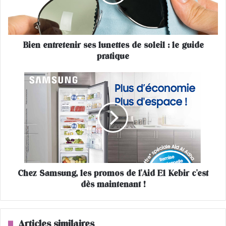
n
t
r
e
Bien entretenir ses lunettes de soleil : le guide
t
pratique
e
n
i
C
r
h
s
e
e
z
s
S
l
a
u
m
n
s
e
u
t
Chez Samsung, les promos de l'Aid El Kebir c'est
n
t
dès maintenant !
g
e
,
s
l
d
e
Articles similaires
e
s