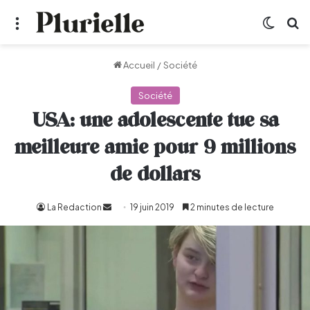
Menu
Switch
R
Accueil
/
Société
Société
USA: une adolescente tue sa
meilleure amie pour 9 millions
de dollars
La Redaction
Envoyer
19 juin 2019
2 minutes de lecture
un
courriel