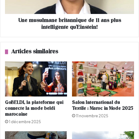
s
u
v
l
a
m
Une musulmane britannique de 11 ans plus
c
a
a
intelligente qu'Einstein!
n
n
e
c
b
e
r
Articles similaires
s
i
à
t
M
a
a
n
r
n
r
i
a
q
k
u
GoBELDI, la plateforme qui
Salon International du
e
e
connecte la mode beldi
Textile : Maroc in Mode 2025
c
d
marocaine
11 novembre 2025
h
e
1 décembre 2025
1
1
a