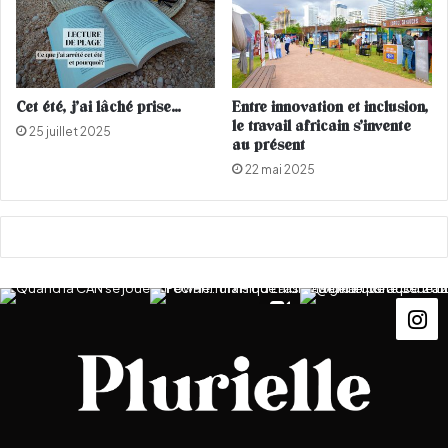
n
s
p
l
u
Cet été, j’ai lâché prise…
Entre innovation et inclusion,
s
le travail africain s’invente
25 juillet 2025
i
au présent
n
22 mai 2025
t
e
l
l
i
g
e
n
t
e
q
u
'