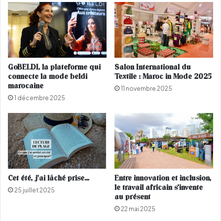
'
x
o
e
r
l
i
e
g
s
i
t
GoBELDI, la plateforme qui
Salon International du
n
â
connecte la mode beldi
Textile : Maroc in Mode 2025
e
c
marocaine
11 novembre 2025
m
h
1 décembre 2025
a
e
r
s
o
i
c
n
a
t
i
e
n
r
e
d
Cet été, j’ai lâché prise…
Entre innovation et inclusion,
f
i
le travail africain s’invente
25 juillet 2025
a
t
au présent
i
e
22 mai 2025
t
s