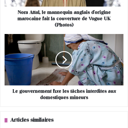
a
l
Nora Attal, le mannequin anglais d'origine
,
marocaine fait la couverture de Vogue UK
l
e
(Photos)
m
a
L
n
e
n
g
e
o
q
u
u
v
i
e
n
r
a
n
n
Le gouvernement fixe les tâches interdites aux
e
g
domestiques mineurs
m
l
e
a
n
i
t
Articles similaires
s
f
d
i