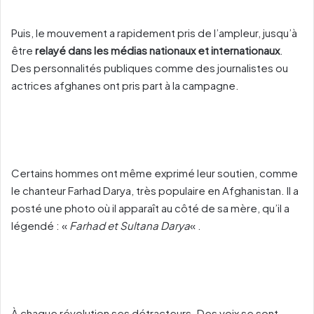
Puis, le mouvement a rapidement pris de l’ampleur, jusqu’à
être
relayé dans les médias nationaux et internationaux
.
Des personnalités publiques comme des journalistes ou
actrices afghanes ont pris part à la campagne.
Certains hommes ont même exprimé leur soutien, comme
le chanteur Farhad Darya, très populaire en Afghanistan. Il a
posté une photo où il apparaît au côté de sa mère, qu’il a
légendé : «
Farhad et Sultana Darya
« .
À chaque révolution ses détracteurs. Des voix se sont