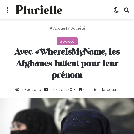
Menu
Switch
R
Accueil
/
Société
Société
Avec #WhereIsMyName, les
Afghanes luttent pour leur
prénom
La Redaction
Envoyer
4 août 2017
2 minutes de lecture
un
courriel