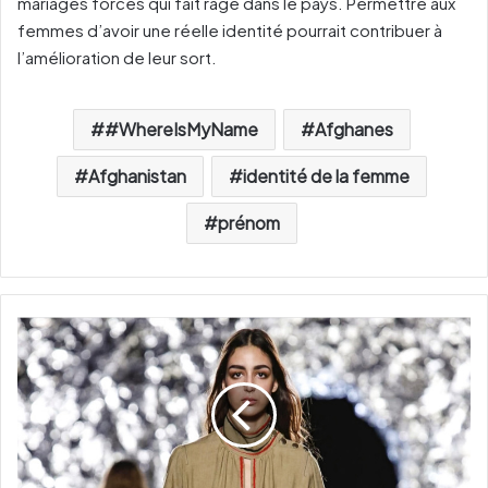
mariages forcés qui fait rage dans le pays. Permettre aux
femmes d’avoir une réelle identité pourrait contribuer à
l’amélioration de leur sort.
#WhereIsMyName
Afghanes
Afghanistan
identité de la femme
prénom
N
o
r
a
A
t
t