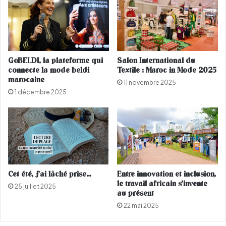
s
e
i
n
s
t
F
l
e
a
s
GoBELDI, la plateforme qui
Salon International du
f
t
connecte la mode beldi
Textile : Maroc in Mode 2025
e
i
marocaine
11 novembre 2025
r
v
1 décembre 2025
m
a
e
l
t
"
u
d
r
u
e
1
d
3
'
a
Cet été, j’ai lâché prise…
Entre innovation et inclusion,
u
u
le travail africain s’invente
25 juillet 2025
n
1
au présent
e
5
22 mai 2025
p
s
i
e