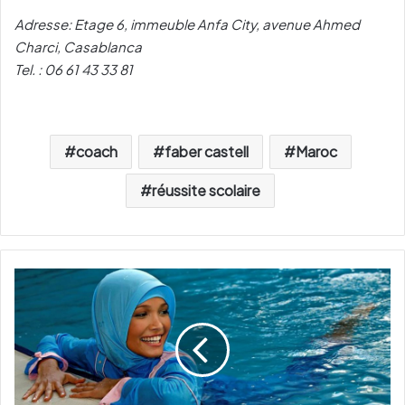
Adresse: Etage 6, immeuble Anfa City, avenue Ahmed
Charci, Casablanca
Tel. : 06 61 43 33 81
coach
faber castell
Maroc
réussite scolaire
D
e
s
b
a
i
g