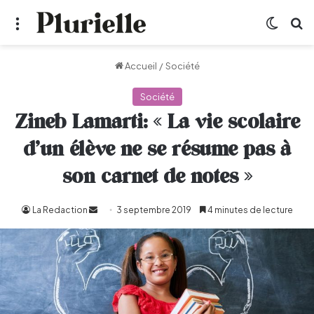
Menu
Switch
R
Accueil
/
Société
Société
Zineb Lamarti: « La vie scolaire
d’un élève ne se résume pas à
son carnet de notes »
La Redaction
Envoyer
3 septembre 2019
4 minutes de lecture
un
courriel