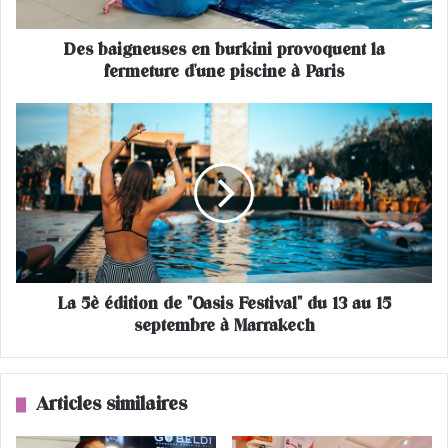
n
e
Des baigneuses en burkini provoquent la
u
fermeture d'une piscine à Paris
s
e
s
L
e
a
n
5
b
è
u
é
r
d
k
i
i
t
n
i
i
La 5è édition de "Oasis Festival" du 13 au 15
o
p
septembre à Marrakech
n
r
d
o
e
v
"
Articles similaires
o
O
q
a
u