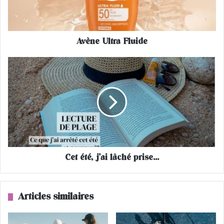
l
t
r
Avène Ultra Fluide
a
F
l
C
u
e
i
t
d
é
e
t
é
,
j
’
Cet été, j’ai lâché prise…
a
i
l
â
Articles similaires
c
h
é