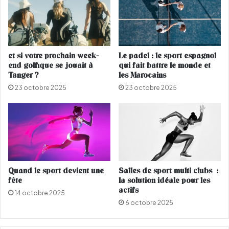
p
r
i
s
e
et si votre prochain week-
Le padel : le sport espagnol
…
end golfique se jouait à
qui fait battre le monde et
Tanger ?
les Marocains
23 octobre 2025
23 octobre 2025
Quand le sport devient une
Salles de sport multi clubs :
fête
la solution idéale pour les
actifs
14 octobre 2025
6 octobre 2025