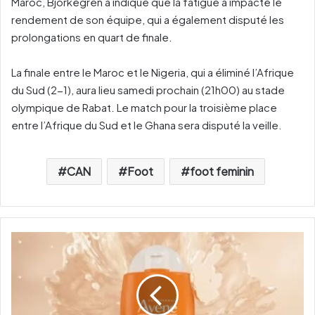
Maroc, Bjorkegren a indiqué que la fatigue a impacté le
rendement de son équipe, qui a également disputé les
prolongations en quart de finale.
La finale entre le Maroc et le Nigeria, qui a éliminé l’Afrique
du Sud (2-1), aura lieu samedi prochain (21h00) au stade
olympique de Rabat. Le match pour la troisième place
entre l’Afrique du Sud et le Ghana sera disputé la veille.
CAN
Foot
foot feminin
A
v
è
n
e
U