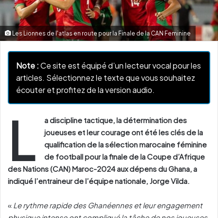
Les Lionnes de l'atlas en route pour la Finale de la CAN Feminine
Note :
Ce site est équipé d’un lecteur vocal pour les
articles. Sélectionnez le texte que vous souhaitez
écouter et profitez de la version audio.
L
a discipline tactique, la détermination des
joueuses et leur courage ont été les clés de la
qualification de la sélection marocaine féminine
de football pour la finale de la Coupe d’Afrique
des Nations (CAN) Maroc-2024 aux dépens du Ghana, a
indiqué l’entraineur de l’équipe nationale, Jorge Vilda.
«
Le rythme rapide des Ghanéennes et leur engagement
physique intense ont compliqué la tâche de nos joueuses,