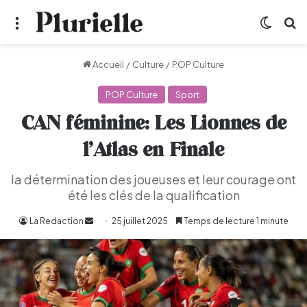
Menu
Switch
R
Accueil
/
Culture
/
POP Culture
POP Culture
Sport
CAN féminine: Les Lionnes de
l’Atlas en Finale
la détermination des joueuses et leur courage ont
été les clés de la qualification
La Redaction
Envoyer
25 juillet 2025
Temps de lecture 1 minute
un
courriel