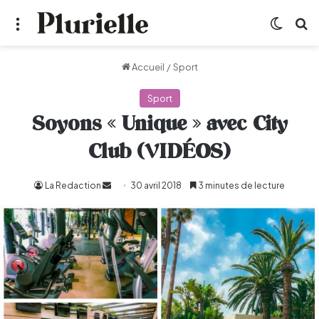
Menu
Switch
R
Accueil
/
Sport
Sport
Soyons « Unique » avec City
Club (VIDÉOS)
La Redaction
Envoyer
30 avril 2018
3 minutes de lecture
un
courriel