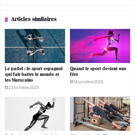
a
s
d
i
e
,
Articles similaires
u
u
r
n
d
e
e
d
b
e
o
s
n
v
n
i
Le padel : le sport espagnol
Quand le sport devient une
e
c
qui fait battre le monde et
fête
v
t
les Marocains
14 octobre 2025
o
i
23 octobre 2025
l
m
o
e
n
s
t
d
é
e
d
T
e
a
l
r