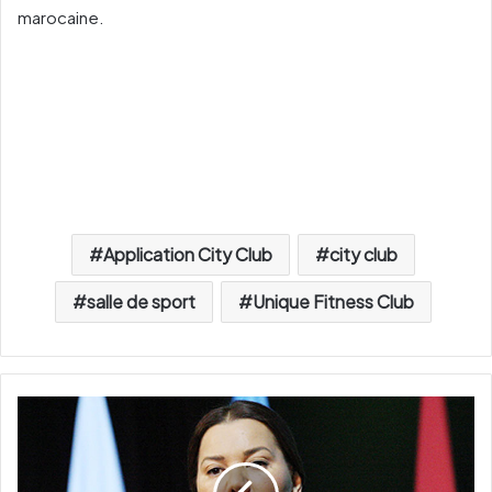
marocaine.
Application City Club
city club
salle de sport
Unique Fitness Club
L
a
l
l