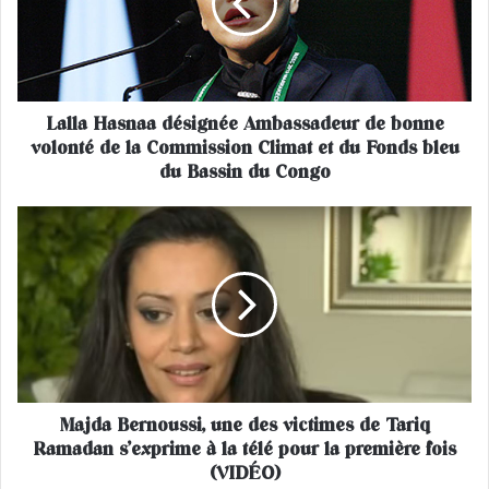
a
H
a
s
n
Lalla Hasnaa désignée Ambassadeur de bonne
a
volonté de la Commission Climat et du Fonds bleu
a
d
du Bassin du Congo
é
s
M
i
a
g
j
n
d
é
a
e
B
A
e
m
r
b
n
a
Majda Bernoussi, une des victimes de Tariq
o
s
Ramadan s’exprime à la télé pour la première fois
u
s
s
(VIDÉO)