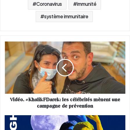
Coronavirus
immunité
système immunitaire
V
i
d
é
o
.
#
K
h
Vidéo. #KhalikFDarek: les célébrités mènent une
a
campagne de prévention
l
i
k
4
F
a
D