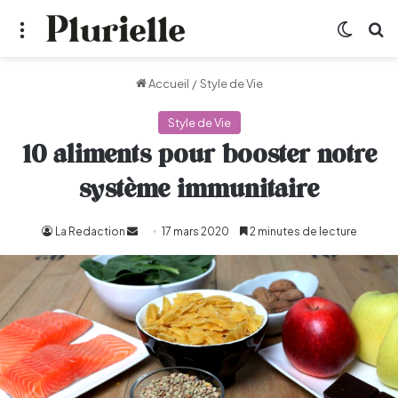
Menu
Switch
R
Accueil
/
Style de Vie
Style de Vie
10 aliments pour booster notre
système immunitaire
La Redaction
Envoyer
17 mars 2020
2 minutes de lecture
un
courriel