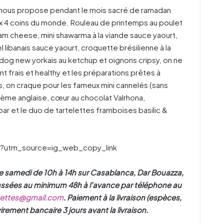
s nous propose pendant le mois sacré de ramadan
ux 4 coins du monde. Rouleau de printemps au poulet
m cheese, mini shawarma à la viande sauce yaourt,
 libanais sauce yaourt, croquette brésilienne à la
og new yorkais au ketchup et oignons cripsy, on ne
sont frais et healthy et les préparations prêtes à
on craque pour les fameux mini cannelés (sans
 crème anglaise, cœur au chocolat Valrhona,
r et le duo de tartelettes framboises basilic &
/?utm_source=ig_web_copy_link
 le samedi de 10h à 14h sur Casablanca, Dar Bouazza,
es au minimum 48h à l’avance par téléphone au
hettes@gmail.com
. Paiement à la livraison (espèces,
rement bancaire 3 jours avant la livraison.