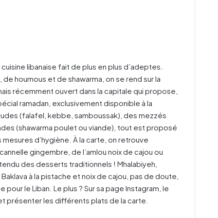
uisine libanaise fait de plus en plus d’adeptes.
 de houmous et de shawarma, on se rend sur la
anais récemment ouvert dans la capitale qui propose,
écial ramadan, exclusivement disponible à la
haudes (falafel, kebbe, samboussak), des mezzés
ndes (shawarma poulet ou viande), tout est proposé
 mesures d’hygiène. À la carte, on retrouve
cannelle gingembre, de l’amlou noix de cajou ou
ntendu des desserts traditionnels ! Mhalabiyeh,
Baklava à la pistache et noix de cajou, pas de doute,
e pour le Liban. Le plus ? Sur sa page Instagram, le
 présenter les différents plats de la carte.