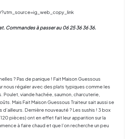
/?utm_source=ig_web_copy_link
abat. Commandes à passer au 06 25 36 36 36.
nelles ? Pas de panique ! Fait Maison Guessous
our nous régaler avec des plats typiques comme les
s. Poulet, viande hachée, saumon, charcuterie,
oûts. Mais Fait Maison Guessous Traiteur sait aussi se
 d’ailleurs. Dernière nouveauté ? Les sushis ! 3 box
20 pièces) ont en effet fait leur apparition sur la
ommence à faire chaud et que l’on recherche un peu