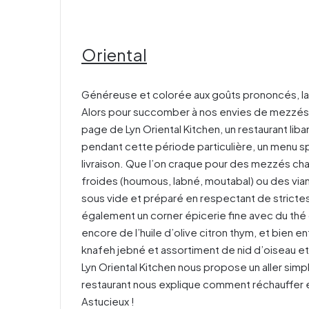
Oriental
Généreuse et colorée aux goûts prononcés, la c
Alors pour succomber à nos envies de mezzés,
page de Lyn Oriental Kitchen, un restaurant lib
pendant cette période particulière, un menu sp
livraison. Que l’on craque pour des mezzés c
froides (houmous, labné, moutabal) ou des via
sous vide et préparé en respectant de strictes
également un corner épicerie fine avec du thé 
encore de l’huile d’olive citron thym, et bien e
knafeh jebné et assortiment de nid d’oiseau et 
Lyn Oriental Kitchen nous propose un aller simpl
restaurant nous explique comment réchauffer et
Astucieux !