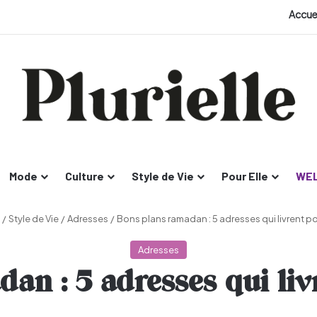
Accue
Mode
Culture
Style de Vie
Pour Elle
WEL
/
Style de Vie
/
Adresses
/
Bons plans ramadan : 5 adresses qui livrent pou
Adresses
an : 5 adresses qui livr