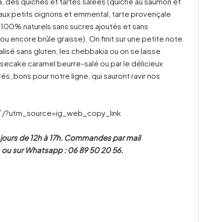
 des quiches et tartes salées (quiche au saumon et
 aux petits oignons et emmental, tarte provençale
s 100% naturels sans sucres ajoutés et sans
u encore brûle graisse). On finit sur une petite note
éalisé sans gluten, les chebbakia ou on se laisse
esecake caramel beurre-salé ou par le délicieux
és, bons pour notre ligne, qui sauront ravir nos
/?utm_source=ig_web_copy_link
s jours de 12h à 17h. Commandes par mail
ou sur Whatsapp : 06 89 50 20 56.