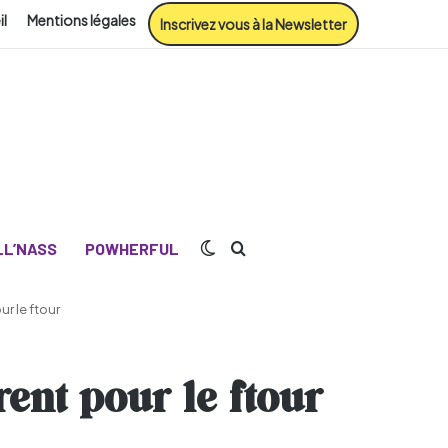
il
Mentions légales
Inscrivez vous à la Newsletter
Switch skin
Rechercher
L’NASS
POWHERFUL
r le ftour
ent pour le ftour