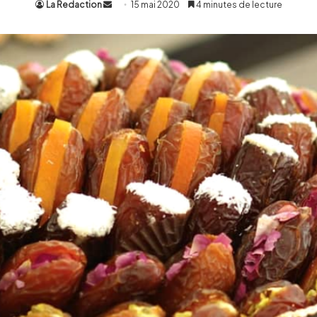
La Redaction
Envoyer
15 mai 2020
4 minutes de lecture
un
courriel