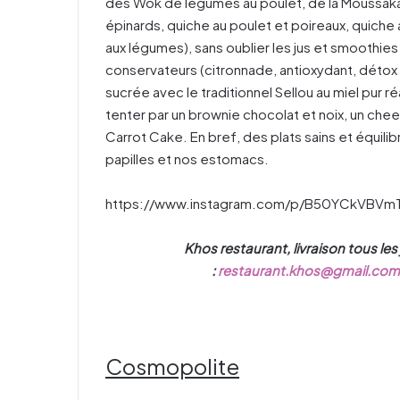
des Wok de légumes au poulet, de la Moussaka,
épinards, quiche au poulet et poireaux, quiche
aux légumes), sans oublier les jus et smoothie
conservateurs (citronnade, antioxydant, détox o
sucrée avec le traditionnel Sellou au miel pur r
tenter par un brownie chocolat et noix, un che
Carrot Cake. En bref, des plats sains et équilibr
papilles et nos estomacs.
https://www.instagram.com/p/B50YCkVBVmT
Khos restaurant, livraison tous le
:
restaurant.khos@gmail.com
Cosmopolite