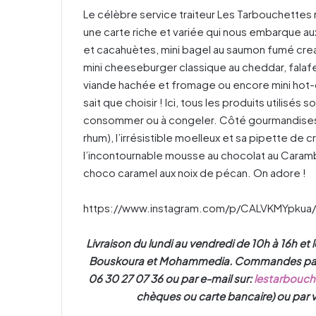
Le célèbre service traiteur Les Tarbouchette
une carte riche et variée qui nous embarque a
et cacahuètes, mini bagel au saumon fumé crea
mini cheeseburger classique au cheddar, falafel
viande hachée et fromage ou encore mini hot-d
sait que choisir ! Ici, tous les produits utilisés 
consommer ou à congeler. Côté gourmandises, 
rhum), l’irrésistible moelleux et sa pipette de
l’incontournable mousse au chocolat au Caramba
choco caramel aux noix de pécan. On adore !
https://www.instagram.com/p/CALVKMYpkua
Livraison du lundi au vendredi de 10h à 16h et
Bouskoura et Mohammedia. Commandes passé
06 30 27 07 36 ou par e-mail sur:
lestarbouc
chèques ou carte bancaire) ou par vi