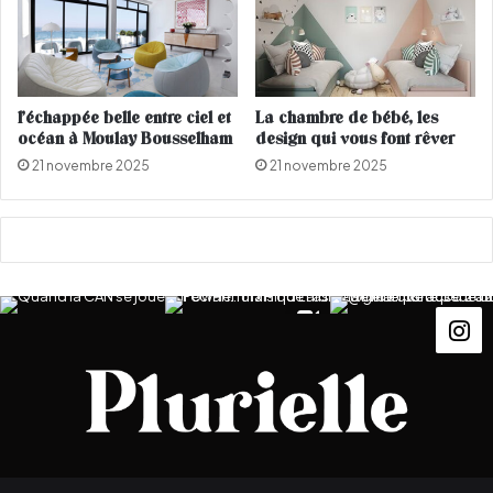
a
m
s
u
n
l’échappée belle entre ciel et
La chambre de bébé, les
g
océan à Moulay Bousselham
design qui vous font rêver
G
21 novembre 2025
21 novembre 2025
a
l
a
x
y
T
a
b
S
3