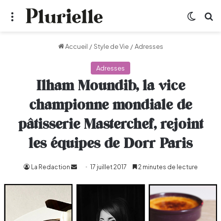
Menu
Switch
R
Accueil
/
Style de Vie
/
Adresses
Adresses
Ilham Moundib, la vice
championne mondiale de
pâtisserie Masterchef, rejoint
les équipes de Dorr Paris
La Redaction
Envoyer
17 juillet 2017
2 minutes de lecture
un
courriel