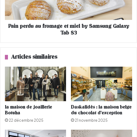
0
r
c
d
o
u
Pain perdu au fromage et miel by Samsung Galaxy
u
a
p
Tab S3
u
s
f
d
r
e
o
Articles similaires
c
m
o
a
e
g
u
e
r
e
!
t
m
i
la maison de joaillerie
Daskalidès : la maison belge
e
Botuha
du chocolat d’exception
l
22 décembre 2025
21 novembre 2025
b
y
S