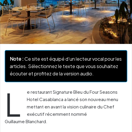
Note :
Ce site est équipé d’un lecteur vocal pour les
articles. Sélectionnez le texte que vous souhaitez
écouter et profitez de la version audio.
L
e restaurant Signature
Bleu
du
Four Seasons
Hotel Casablanca
a lancé son nouveau menu
mettant en avant la vision culinaire du
Chef
exécutif récemment nommé
Guillaume
Blanchard
.