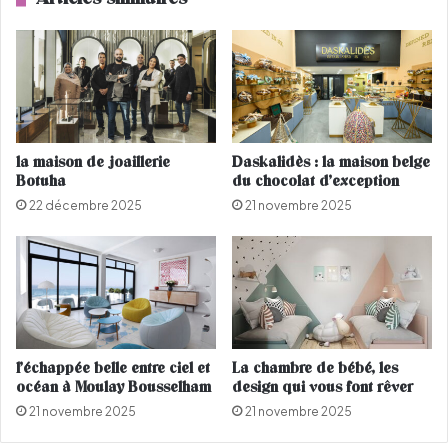
m
m
m
a
a
r
m
i
v
a
e
g
n
e
d
la maison de joaillerie
Daskalidès : la maison belge
…
u
Botuha
du chocolat d’exception
(
a
22 décembre 2025
21 novembre 2025
P
u
H
x
O
E
T
t
O
a
S
t
)
s
-
l’échappée belle entre ciel et
La chambre de bébé, les
U
océan à Moulay Bousselham
design qui vous font rêver
n
21 novembre 2025
21 novembre 2025
i
s