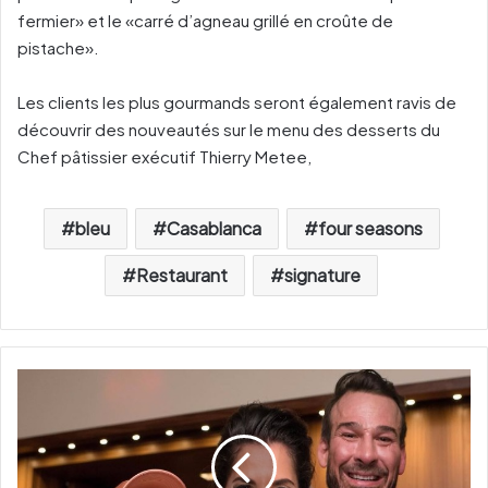
fermier» et le «carré d’agneau grillé en croûte de
pistache».
Les clients les plus gourmands seront également ravis de
découvrir des nouveautés sur le menu
des desserts du
Chef pâtissier exécutif Thierry Metee
,
bleu
Casablanca
four seasons
Restaurant
signature
Q
u
a
n
d