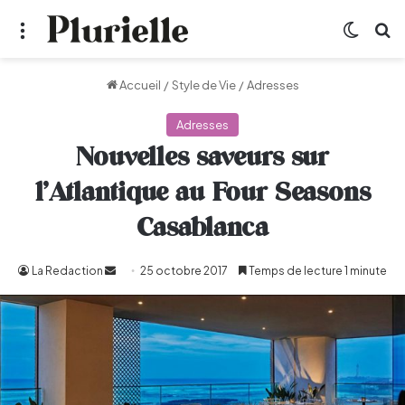
Menu
Switch
R
Accueil
/
Style de Vie
/
Adresses
Adresses
Nouvelles saveurs sur
l’Atlantique au Four Seasons
Casablanca
La Redaction
Envoyer
25 octobre 2017
Temps de lecture 1 minute
un
courriel