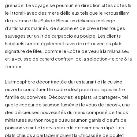
grenade. Le voyage se poursuit en direction «Des côtes &
le littoral» avec des mets délicieux tels que le «croustillant
de crabe» et la «Salade Bleu», un délicieux mélange
d’artichauts marinés, de sucrine et de crevettes rouges
sauvages sur un lit de carpaccio au poulpe. Les clients
habituels seront également ravis de retrouver les plats
signature de Bleu, comme le «côte de veau à la milanaise»
et la «cuisse de canard confite», de la sélection «le pré & la
ferme».
L’atmosphère décontractée du restaurant et la cuisine
ouverte constituent le cadre idéal pour des repas entre
famille ou convives. Découvrez les plats «à partager», tel
que le «coeur de saumon fumé» et le «duo de tacos», une
des délicieuses nouveautés du menu composé de tacos
miniatures au thon rouge ou au saumon garnis d’oeufs de
poisson volant et servis sur un lit de parmesan râpé. Les
plats chauds à partager incluent la «fricassée de poulet