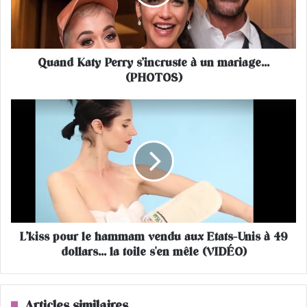
K
a
t
y
Quand Katy Perry s’incruste à un mariage…
P
(PHOTOS)
e
r
r
L
y
’
s
k
’
i
i
s
n
s
c
p
r
o
u
u
s
L’kiss pour le hammam vendu aux Etats-Unis à 49
r
t
dollars... la toile s'en mêle (VIDÉO)
l
e
e
à
h
u
a
Articles similaires
n